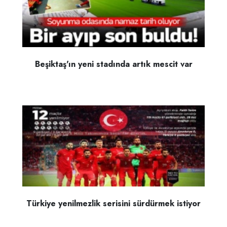
Beşiktaş'ın yeni stadında artık mescit var
Türkiye yenilmezlik serisini sürdürmek istiyor