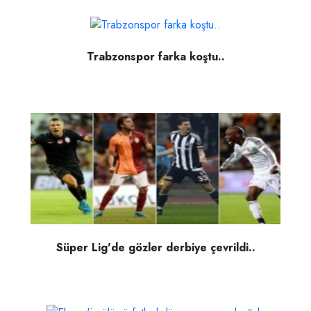
Trabzonspor farka koştu..
Süper Lig'de gözler derbiye çevrildi..