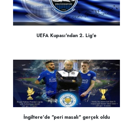
UEFA Kupası'ndan 2. Lig'e
İngiltere'de "peri masalı" gerçek oldu