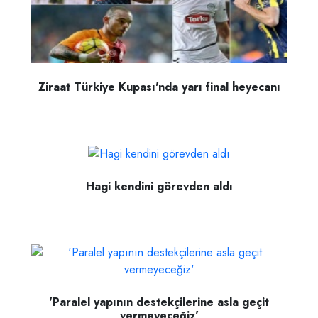
Ziraat Türkiye Kupası'nda yarı final heyecanı
Hagi kendini görevden aldı
'Paralel yapının destekçilerine asla geçit
vermeyeceğiz'