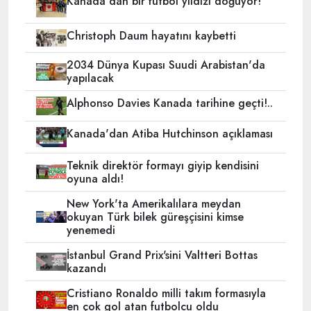
Kanada'dan bir futbol yıldızı doğuyor!
Christoph Daum hayatını kaybetti
2034 Dünya Kupası Suudi Arabistan'da
yapılacak
Alphonso Davies Kanada tarihine geçti!..
Kanada'dan Atiba Hutchinson açıklaması
Teknik direktör formayı giyip kendisini
oyuna aldı!
New York'ta Amerikalılara meydan
okuyan Türk bilek güreşçisini kimse
yenemedi
İstanbul Grand Prix'sini Valtteri Bottas
kazandı
Cristiano Ronaldo milli takım formasıyla
en çok gol atan futbolcu oldu