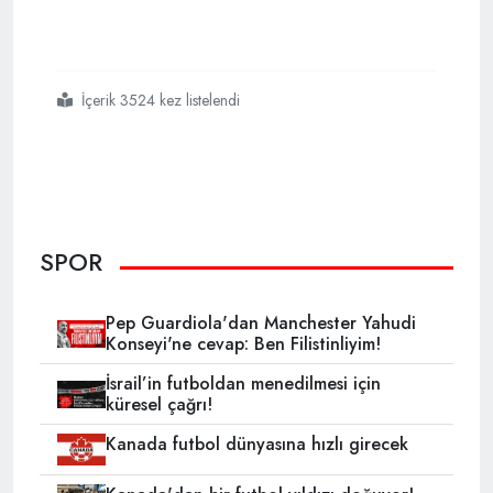
İçerik 3524 kez listelendi
#şehitlere saygı maçı
#50 milyon tl yardım
SPOR
Pep Guardiola'dan Manchester Yahudi
Konseyi'ne cevap: Ben Filistinliyim!
İsrail’in futboldan menedilmesi için
küresel çağrı!
Kanada futbol dünyasına hızlı girecek