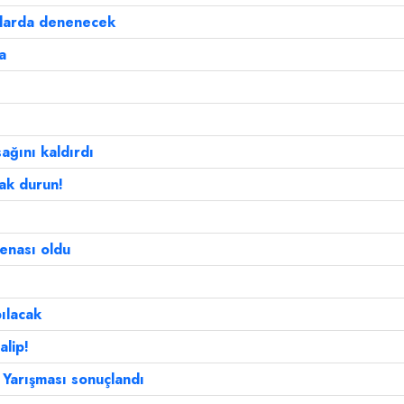
talarda denenecek
a
ağını kaldırdı
zak durun!
enası oldu
ılacak
alip!
 Yarışması sonuçlandı