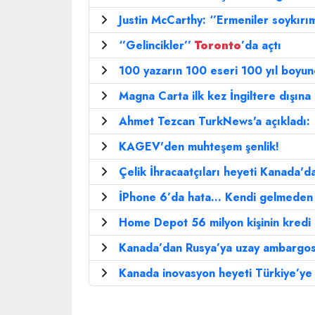
Justin McCarthy: ‘’Ermeniler soykırım
‘’Gelincikler’’
Toronto
’da açtı
100 yazarın 100 eseri 100 yıl boyun
Magna Carta ilk kez İngiltere dışına ç
Ahmet Tezcan TurkNews'a açıkladı:
KAGEV'den muhteşem şenlik!
Çelik İhracaatçıları heyeti Kanada'da
İPhone 6’da hata... Kendi gelmeden h
Home Depot 56 milyon kişinin kredi ka
Kanada’dan Rusya’ya uzay ambargo
Kanada inovasyon heyeti Türkiye’ye 