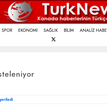
SPOR
EKONOMİ
SAĞLIK
BİLİM
ANALİZ HABE
X
steleniyor
eriledi