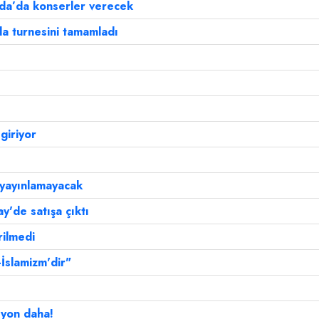
da’da konserler verecek
a turnesini tamamladı
giriyor
 yayınlamayacak
ay'de satışa çıktı
rilmedi
-İslamizm'dir"
yon daha!