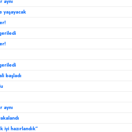
r aynı
le yaşayacak
er!
eriledi
er!
eriledi
li başladı
du
r aynı
akalandı
k iyi hazırlandık”