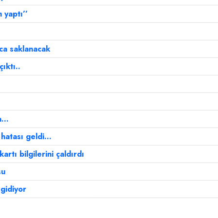
 yaptı’’
ca saklanacak
ıktı..
...
atası geldi...
rtı bilgilerini çaldırdı
su
gidiyor