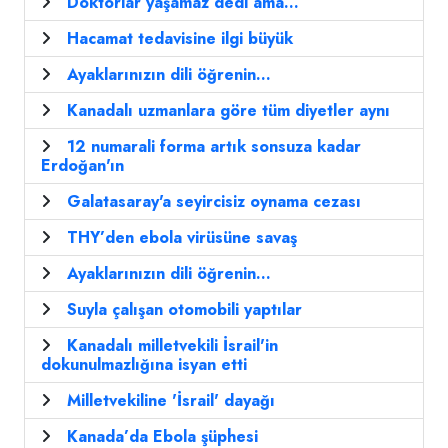
Doktorlar yaşamaz dedi ama...
Hacamat tedavisine ilgi büyük
Ayaklarınızın dili öğrenin...
Kanadalı uzmanlara göre tüm diyetler aynı
12 numarali forma artık sonsuza kadar
Erdoğan'ın
Galatasaray'a seyircisiz oynama cezası
THY’den ebola virüsüne savaş
Ayaklarınızın dili öğrenin...
Suyla çalışan otomobili yaptılar
Kanadalı milletvekili İsrail'in
dokunulmazlığına isyan etti
Milletvekiline 'İsrail' dayağı
Kanada’da Ebola şüphesi