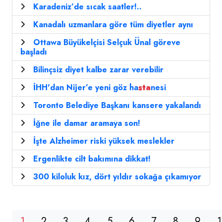
Karadeniz’de sıcak saatler!..
Kanadalı uzmanlara göre tüm diyetler aynı
Ottawa Büyükelçisi Selçuk Ünal göreve
başladı
Bilinçsiz diyet kalbe zarar verebilir
İHH'dan Nijer’e yeni göz ha
sta
nesi
Toronto Belediye Başkanı kansere yakalandı
İğne ile damar aramaya son!
İşte Alzheimer riski yüksek meslekler
Ergenlikte cilt bakımına dikkat!
300 kiloluk kız, dört yıldır sokağa çıkamıyor
1
2
3
4
5
6
7
8
9