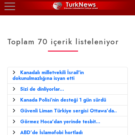
Toplam 70 içerik listeleniyor
Kanadalı milletvekili İsrail'in
dokunulmazlığına isyan etti
Sizi de dinliyorlar...
Kanada Polisi’nin desteği 1 gün sürdü
Güvenli Liman Türkiye sergisi Ottawa’da..
Görmez Hoca'dan yerinde tesbit...
ABD’de İslamofobi hortladı