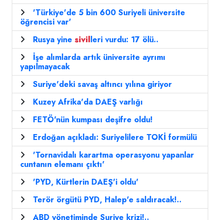
'Türkiye'de 5 bin 600 Suriyeli üniversite
öğrencisi var'
Rusya yine
sivil
leri vurdu: 17 ölü..
İşe alımlarda artık üniversite ayrımı
yapılmayacak
Suriye'deki savaş altıncı yılına giriyor
Kuzey Afrika'da DAEŞ varlığı
FETÖ'nün kumpası deşifre oldu!
Erdoğan açıkladı: Suriyelilere TOKİ formülü
'Tornavidalı karartma operasyonu yapanlar
cuntanın elemanı çıktı'
'PYD, Kürtlerin DAEŞ'i oldu'
Terör örgütü PYD, Halep'e saldıracak!..
ABD yönetiminde Suriye krizi!..