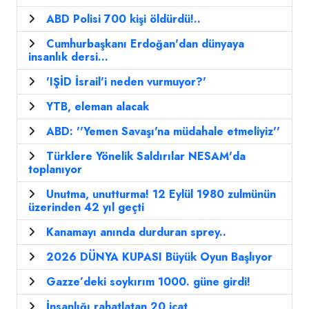
ABD Polisi 700 kişi öldürdü!..
Cumhurbaşkanı Erdoğan'dan dünyaya
insanlık dersi...
'IŞİD İsrail'i neden vurmuyor?'
YTB, eleman alacak
ABD: ''Yemen Savaşı'na müdahale etmeliyiz''
Türklere Yönelik Saldırılar NESAM'da
toplanıyor
Unutma, unutturma! 12 Eylül 1980 zulmünün
üzerinden 42 yıl geçti
Kanamayı anında durduran sprey..
2026 DÜNYA KUPASI Büyük Oyun Başlıyor
Gazze’deki soykırım 1000. güne girdi!
İnsanlığı rahatlatan 20 icat