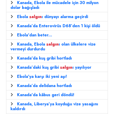
Kanada, Ebola ile mücadele için 30 milyon
dolar bağışladı
Ebola
salgın
ı dünyayı alarma geçirdi
Kanada’da Enterovirüs D68’den 1 kişi öldü
Ebola'dan beter...
Kanada, Ebola
salgın
ı olan ülkelere vize
vermeyi durdurdu
Kanada'da kuş gribi hortladı
Kanada’daki kuş gribi
salgın
ı yayılıyor
Ebola'ya karşı iki yeni aşı!
Kanada’da delidana hortladı
Kanada'da kâbus geri döndü!
Kanada, Liberya’ya koyduğu vize yasağını
kaldırdı