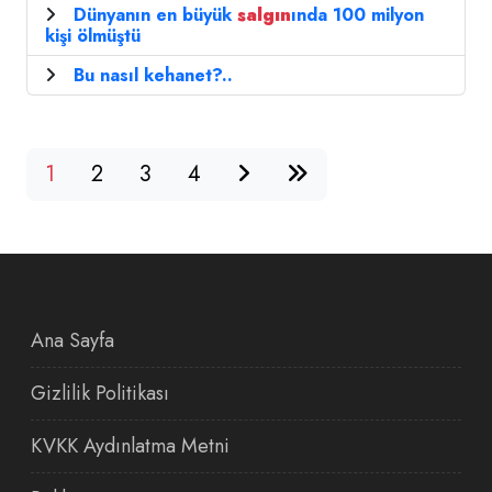
Dünyanın en büyük
salgın
ında 100 milyon
kişi ölmüştü
Bu nasıl kehanet?..
1
2
3
4
Ana Sayfa
Gizlilik Politikası
KVKK Aydınlatma Metni