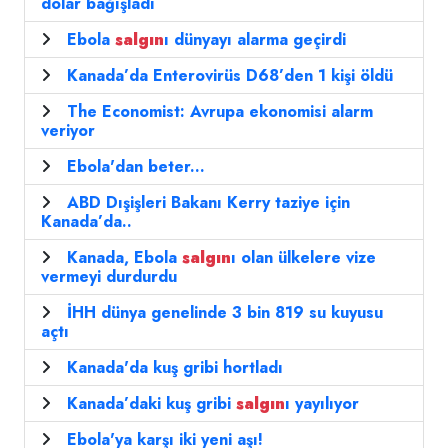
dolar bağışladı
Ebola
salgın
ı dünyayı alarma geçirdi
Kanada’da Enterovirüs D68’den 1 kişi öldü
The Economist: Avrupa ekonomisi alarm
veriyor
Ebola'dan beter...
ABD Dışişleri Bakanı Kerry taziye için
Kanada’da..
Kanada, Ebola
salgın
ı olan ülkelere vize
vermeyi durdurdu
İHH dünya genelinde 3 bin 819 su kuyusu
açtı
Kanada'da kuş gribi hortladı
Kanada’daki kuş gribi
salgın
ı yayılıyor
Ebola'ya karşı iki yeni aşı!