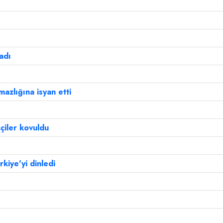
adı
mazlığına isyan etti
çiler kovuldu
kiye'yi dinledi