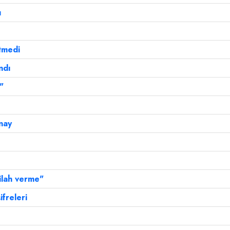
ı
tmedi
ndı
"
nay
ilah verme"
ifreleri