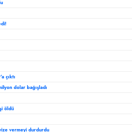
du
di!
'a çıktı
ilyon dolar bağışladı
i öldü
 vize vermeyi durdurdu