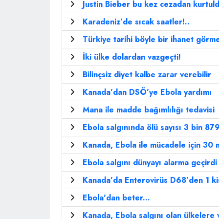
Justin Bieber bu kez cezadan kurtul
Karadeniz’de sıcak saatler!..
Türkiye tarihi böyle bir ihanet görme
İki ülke dolardan vazgeçti!
Bilinçsiz diyet kalbe zarar verebilir
Kanada’dan DSÖ’ye Ebola yardımı
Mana ile madde bağımlılığı tedavisi
Ebola salgınında ölü sayısı 3 bin 879
Kanada, Ebola ile mücadele için 30 m
Ebola salgını dünyayı alarma geçirdi
Kanada’da Enterovirüs D68’den 1 kiş
Ebola'dan beter...
Kanada, Ebola salgını olan ülkelere