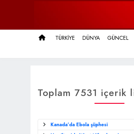
ANA SAYFA
TÜRKİYE
DÜNYA
GÜNCEL
Toplam 7531 içerik l
Kanada’da Ebola şüphesi