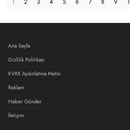
1
2
3
4
5
6
7
8
9
Ana Sayfa
Gizlilik Politikası
KVKK Aydınlatma Metni
Reklam
Haber Gönder
İletişim