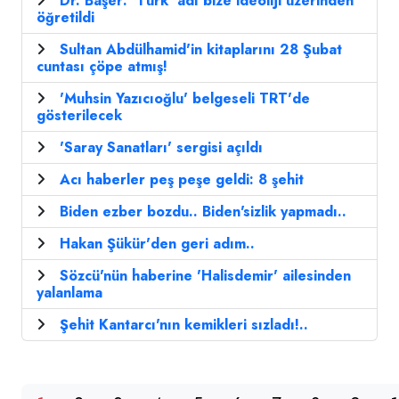
Dr. Başer: 'Türk' adı bize ideoliji üzerinden
öğretildi
Sultan Abdülhamid'in kitaplarını 28 Şubat
cuntası çöpe atmış!
'Muhsin Yazıcıoğlu' belgeseli TRT'de
gösterilecek
'Saray Sanatları' sergisi açıldı
Acı haberler peş peşe geldi: 8 şehit
Biden ezber bozdu.. Biden'sizlik yapmadı..
Hakan Şükür'den geri adım..
Sözcü'nün haberine 'Halisdemir' ailesinden
yalanlama
Şehit Kantarcı'nın kemikleri sızladı!..