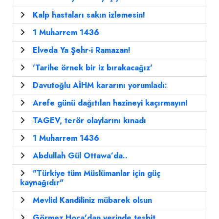
Kalp hastaları sakın izlemesin!
1 Muharrem 1436
Elveda Ya Şehr-i Ramazan!
'Tarihe örnek bir iz bırakacağız'
Davutoğlu AİHM kararını yorumladı:
Arefe günü dağıtılan hazineyi kaçırmayın!
TAGEV, terör olaylarını kınadı
1 Muharrem 1436
Abdullah Gül Ottawa’da..
"Türkiye tüm Müslümanlar için güç
kaynağıdır"
Mevlid Kandiliniz mübarek olsun
Görmez Hoca'dan yerinde tesbit...