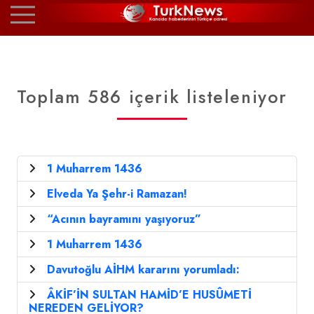
Toplam 586 içerik listeleniyor
1 Muharrem 1436
Elveda Ya Şehr-i Ramazan!
“Acının bayramını yaşıyoruz”
1 Muharrem 1436
Davutoğlu AİHM kararını yorumladı:
ÂKİF’İN SULTAN HAMİD’E HUSÛMETİ
NEREDEN GELİYOR?