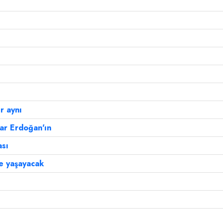
r aynı
ar Erdoğan'ın
ası
le yaşayacak