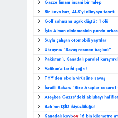
Gazze limanı insani bir talep
Bir kova buz, ALS'yi dünyaya tanıttı
Golf sahasına uçak düştü : 1 ölü
İşte Alman dinlemesinin perde arkas
Suyla çalışan otomobili yaptılar
Ukrayna: "Savaş resmen başladı"
Pakistan'ı, Kanadalı paralel karıştırd
Vatikan'a tarihi çağrı!
THY’den ebola virüsüne savaş
İsrailli Bakan: "Bize Araplar cesaret
Ateşkes Gazze'deki ablukayı hafifle
Batı'nın IŞİD ikiyüzlülüğü!
Kanadalı kovb
oy
16 bin kilometre at