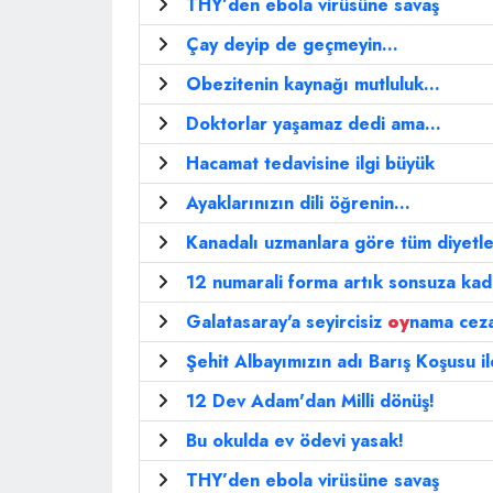
THY’den ebola virüsüne savaş
Çay deyip de geçmeyin...
Obezitenin kaynağı mutluluk...
Doktorlar yaşamaz dedi ama...
Hacamat tedavisine ilgi büyük
Ayaklarınızın dili öğrenin...
Kanadalı uzmanlara göre tüm diyetle
12 numarali forma artık sonsuza kad
Galatasaray'a seyircisiz
oy
nama cez
Şehit Albayımızın adı Barış Koşusu i
12 Dev Adam'dan Milli dönüş!
Bu okulda ev ödevi yasak!
THY’den ebola virüsüne savaş