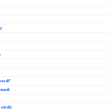
ı!
ı
 verdi"
tmedi
 sürdü