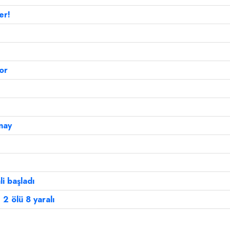
er!
or
nay
li başladı
2 ölü 8 yaralı