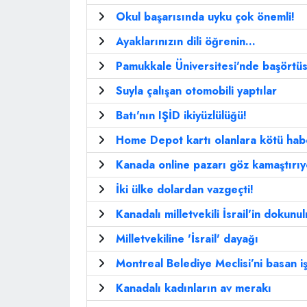
Okul başarısında uyku çok önemli!
Ayaklarınızın dili öğrenin...
Pamukkale Üniversitesi'nde başörtü
Suyla çalışan otomobili yaptılar
Batı'nın IŞİD ikiyüzlülüğü!
Home Depot kartı olanlara kötü hab
Kanada online pazarı göz kamaştırıy
İki ülke dolardan vazgeçti!
Kanadalı milletvekili İsrail'in dokunul
Milletvekiline 'İsrail' dayağı
Montreal Belediye Meclisi’ni basan iş
Kanadalı kadınların av merakı