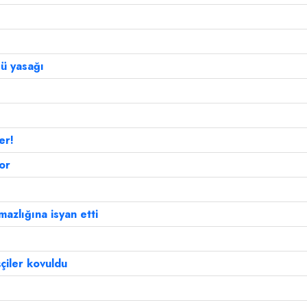
sü yasağı
er!
or
mazlığına isyan etti
çiler kovuldu