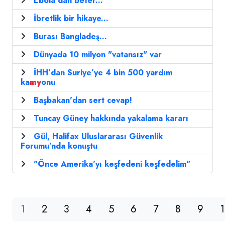
Ebola'dan beter...
İbretlik bir hikaye...
Burası Bangladeş...
Dünyada 10 milyon "vatansız" var
İHH’dan Suriye’ye 4 bin 500 yardım
ka
my
onu
Başbakan'dan sert cevap!
Tuncay Güney hakkında yakalama kararı
Gül, Halifax Uluslararası Güvenlik
Forumu’nda konuştu
"Önce Amerika'yı keşfedeni keşfedelim"
1
2
3
4
5
6
7
8
9