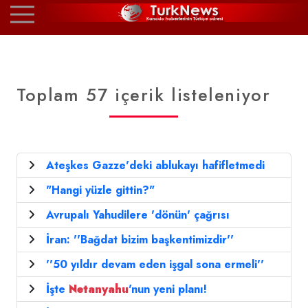
Toplam 57 içerik listeleniyor
Ateşkes Gazze'deki ablukayı hafifletmedi
"Hangi yüzle gittin?"
Avrupalı Yahudilere 'dönün' çağrısı
İran: ''Bağdat bizim başkentimizdir''
''50 yıldır devam eden işgal sona ermeli''
İşte
Netanyahu
'nun yeni planı!