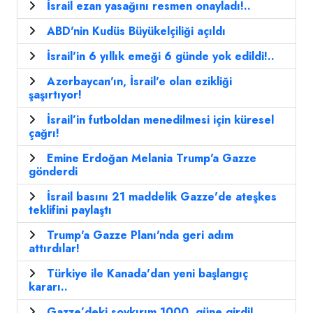
İsrail ezan yasağını resmen onayladı!..
ABD'nin Kudüs Büyükelçiliği açıldı
İsrail'in 6 yıllık emeği 6 günde yok edildi!..
Azerbaycan'ın, İsrail'e olan ezikliği
şaşırtıyor!
İsrail’in futboldan menedilmesi için küresel
çağrı!
Emine Erdoğan Melania Trump'a Gazze
gönderdi
İsrail basını 21 maddelik Gazze'de ateşkes
teklifini paylaştı
Trump'a Gazze Planı'nda geri adım
attırdılar!
Türkiye ile Kanada'dan yeni başlangıç
kararı..
Gazze’deki soykırım 1000. güne girdi!