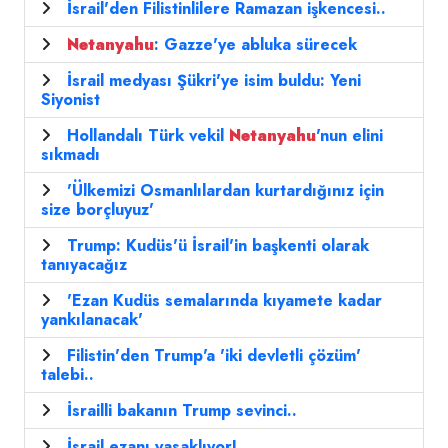
İsrail'den Filistinlilere Ramazan işkencesi..
Netanyahu
: Gazze'ye abluka sürecek
İsrail medyası Şükri'ye isim buldu: Yeni
Siyonist
Hollandalı Türk vekil
Netanyahu
'nun elini
sıkmadı
'Ülkemizi Osmanlılardan kurtardığınız için
size borçluyuz'
Trump: Kudüs'ü İsrail'in başkenti olarak
tanıyacağız
'Ezan Kudüs semalarında kıyamete kadar
yankılanacak'
Filistin'den Trump'a 'iki devletli çözüm'
talebi..
İsrailli bakanın Trump sevinci..
İsrail ezanı yasaklıyor!..