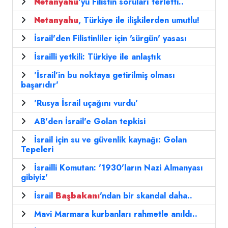
Netanyahu
'yu Filistin soruları terletti..
Netanyahu
, Türkiye ile ilişkilerden umutlu!
İsrail'den Filistinliler için 'sürgün' yasası
İsrailli yetkili: Türkiye ile anlaştık
'İsrail'in bu noktaya getirilmiş olması
başarıdır'
'Rusya İsrail uçağını vurdu'
AB'den İsrail'e Golan tepkisi
İsrail için su ve güvenlik kaynağı: Golan
Tepeleri
İsrailli Komutan: '1930'ların Nazi Almanyası
gibiyiz'
İsrail
Başbakanı
'ndan bir skandal daha..
Mavi Marmara kurbanları rahmetle anıldı..