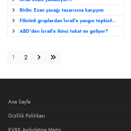
Rivlin: Ezan yasağı tasarısına karşıyım
Filistinli gruplardan İsrail'e yangın tepkisi!..
ABD'den İsrail'e ikinci tokat mı geliyor?
1
2
Ana Sayfa
Gizlilik Politikası
KVKK Aydınlatma Metni