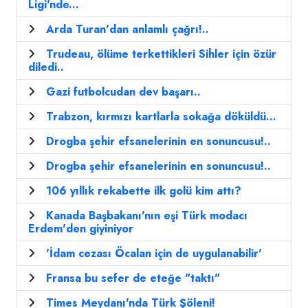
Ligi'nde...
Arda Turan'dan anlamlı çağrı!..
Trudeau, ölüme terkettikleri Sihler için özür
diledi..
Gazi futbolcudan dev başarı..
Trabzon, kırmızı kartlarla sokağa döküldü...
Drogba şehir efsanelerinin en sonuncusu!..
Drogba şehir efsanelerinin en sonuncusu!..
106 yıllık rekabette ilk golü kim attı?
Kanada Başbakanı'nın eşi Türk modacı
Erdem'den giyiniyor
'İdam cezası Öcalan için de uygulanabilir'
Fransa bu sefer de eteğe "taktı"
Times Meydanı'nda Türk Şöleni!