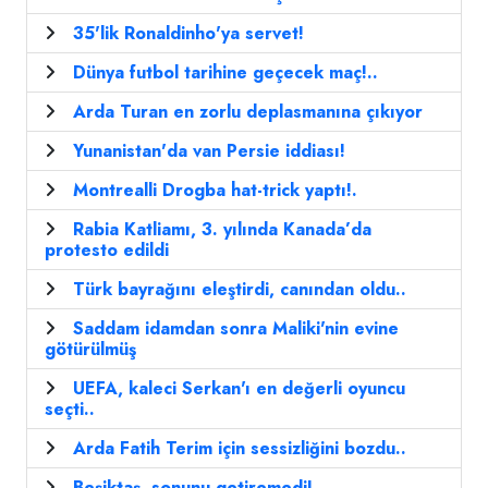
35'lik Ronaldinho'ya servet!
Dünya futbol tarihine geçecek maç!..
Arda Turan en zorlu deplasmanına çıkıyor
Yunanistan'da van Persie iddiası!
Montrealli Drogba hat-trick yaptı!.
Rabia Katliamı, 3. yılında Kanada’da
protesto edildi
Türk bayrağını eleştirdi, canından oldu..
Saddam idamdan sonra Maliki'nin evine
götürülmüş
UEFA, kaleci Serkan'ı en değerli oyuncu
seçti..
Arda Fatih Terim için sessizliğini bozdu..
Beşiktaş, sonunu getiremedi!