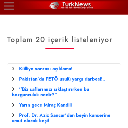
Toplam 20 içerik listeleniyor
Külliye sonrası açıklama!
Pakistan’da FETÖ usulü yargı darbesi!..
''Biz saflarımızı sıklaştırırken bu
bozgunculuk nedir?''
Yarın gece Miraç Kandili
Prof. Dr. Aziz Sancar'dan beyin kanserine
umut olacak keşif