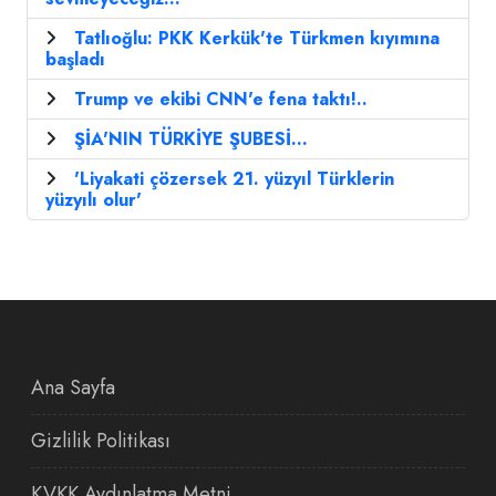
Tatlıoğlu: PKK Kerkük'te Türkmen kıyımına
başladı
Trump ve ekibi CNN'e fena taktı!..
ŞİA'NIN TÜRKİYE ŞUBESİ...
'Liyakati çözersek 21. yüzyıl Türklerin
yüzyılı olur'
Ana Sayfa
Gizlilik Politikası
KVKK Aydınlatma Metni