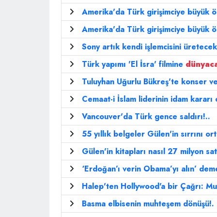
Amerika'da Türk girişimciye büyük ö
Amerika'da Türk girişimciye büyük ö
Sony artık kendi işlemcisini üretecek
Türk yapımı 'El İsra' filmine
dünyac
Tuluyhan Uğurlu Bükreş'te konser v
Cemaat-i İslam liderinin idam kararı
Vancouver'da Türk gence saldırı!..
55 yıllık belgeler Gülen'in sırrını or
Gülen'in kitapları nasıl 27 milyon sat
‘Erdoğan’ı verin Obama’yı alın’ dem
Halep'ten Hollywood'a bir Çağrı: M
Basma elbisenin muhteşem dönüşü!.