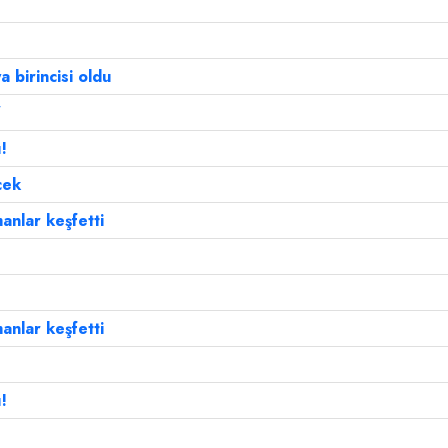
birincisi oldu
"
!
cek
nlar keşfetti
nlar keşfetti
!