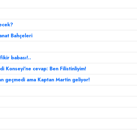
decek?
sanat Bahçeleri
fikir babası!..
 Konseyi'ne cevap: Ben Filistinliyim!
an geçmedi ama Kaptan Martin geliyor!