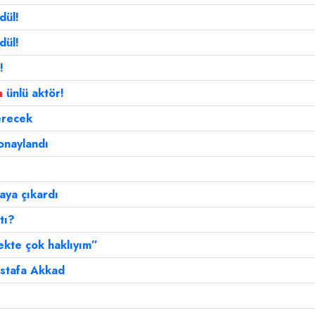
dül!
dül!
!
a
ünlü aktör!
erecek
 onaylandı
taya çıkardı
tı?
ekte çok haklıyım”
ustafa Akkad