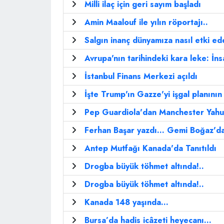
Milli ilaç için geri sayım başladı
Amin Maalouf ile yılın röportajı..
Salgın inanç dünyamıza nasıl etki e
Avrupa'nın tarihindeki kara leke: İn
İstanbul Finans Merkezi açıldı
İşte Trump'ın Gazze'yi işgal planının 
Pep Guardiola'dan Manchester Yahudi
Ferhan Başar yazdı... Gemi Boğaz'd
Antep Mutfağı Kanada'da Tanıtıldı
Drogba büyük töhmet altında!..
Drogba büyük töhmet altında!..
Kanada 148 yaşında...
Bursa’da hadis icâzeti heyecanı…