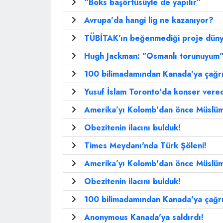
“Boks başörtüsüyle de yapılır”
Avrupa'da hangi lig ne kazanıyor?
TÜBİTAK'ın beğenmediği proje dünya 
Hugh Jackman: "Osmanlı torunuyum
100 bilimadamından Kanada'ya çağrı
Yusuf İslam Toronto'da konser vere
Amerika’yı Kolomb'dan önce Müslüma
Obezitenin ilacını bulduk!
Times Meydanı'nda Türk Şöleni!
Amerika’yı Kolomb'dan önce Müslüma
Obezitenin ilacını bulduk!
100 bilimadamından Kanada'ya çağrı
Anonymous Kanada'ya saldırdı!