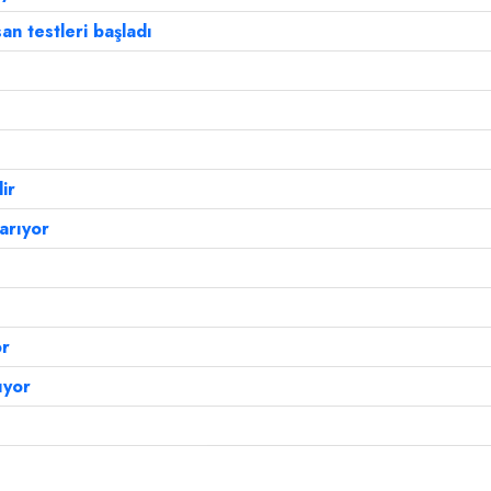
an testleri başladı
lir
arıyor
or
ıyor