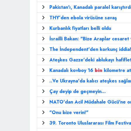
Pakistan'ı, Kanadalı paralel karıştırd
THY’den ebola virüsüne savaş
Kurbanlık fiyatları belli oldu
İsrailli Bakan: "Bize Araplar cesaret
The İndependent'den korkunç iddia
Ateşkes Gazze'deki ablukayı hafifle
Kanadalı kovboy 16
bin
kilometre at
..Ve Ukrayna'da kalıcı ateşkes sağla
Çay deyip de geçmeyin...
NATO'dan Acil Müdahale Gücü'ne o
"Onu bize verin!"
39. Toronto Uluslararası Film Festiva