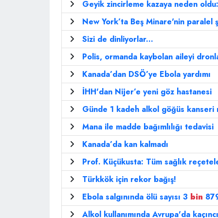
Geyik zincirleme kazaya neden oldu: 
New York’ta Beş Minare'nin paralel ş
Sizi de dinliyorlar...
Polis, ormanda kaybolan aileyi dronl
Kanada’dan DSÖ’ye Ebola yardımı
İHH'dan Nijer’e yeni göz hastanesi
Günde 1 kadeh alkol göğüs kanseri ri
Mana ile madde bağımlılığı tedavisi
Kanada’da kan kalmadı
Prof. Küçükusta: Tüm sağlık reçetele
Türkkök için rekor bağış!
Ebola salgınında ölü sayısı 3
bin
879
Alkol kullanımında Avrupa'da kaçınc