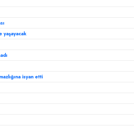
sı
le yaşayacak
madı
mazlığına isyan etti