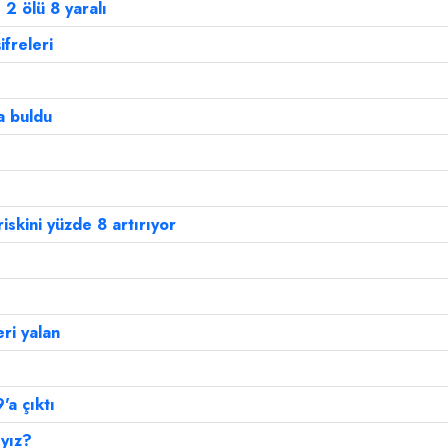
2 ölü 8 yaralı
ifreleri
a buldu
skini yüzde 8 artırıyor
ri yalan
'a çıktı
ıyız?