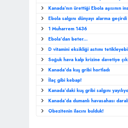
Kanada’nın ürettiği Ebola aşısının ins
Ebola salgını dünyayı alarma geçirdi
1 Muharrem 1436
Ebola'dan beter...
D vitamini eksikliği astımı tetikleyebi
Soğuk hava kalp krizine davetiye çık
Kanada'da kuş gribi hortladı
İlaç gibi kebap!
Kanada’daki kuş gribi salgını yayılıy
Kanada’da dumanlı havasahası daral
Obezitenin ilacını bulduk!