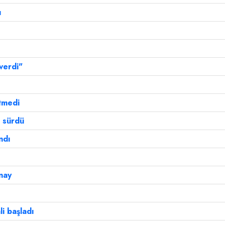
ı
 verdi"
!
tmedi
 sürdü
ndı
nay
li başladı