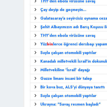
THY’den ebola virüsüne savaş
Çay deyip de geçmeyin...
Galatasaray'a seyircisiz oynama ceza
Şehit Albayımızın adı Barış Koşusu i
THY’den ebola virüsüne savaş
Yüz
bin
lerce öğrenci dersbaşı yapa
Suyla çalışan otomobili yaptılar
Kanadalı milletvekili İsrail'in dokunul
Milletvekiline 'İsrail' dayağı
Gazze limanı insani bir talep
Bir kova buz, ALS'yi dünyaya tanıttı
Suyla çalışan otomobili yaptılar
Ukrayna: "Savaş resmen başladı"