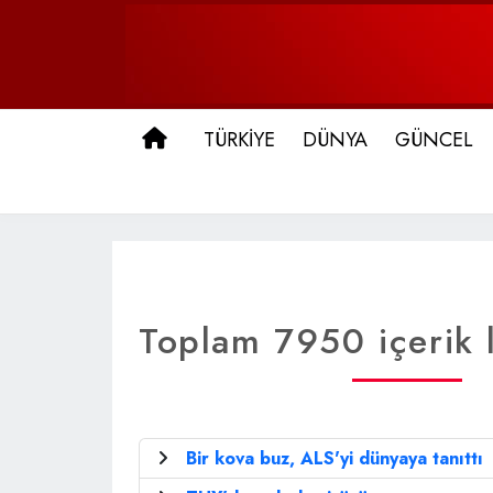
ANA SAYFA
TÜRKİYE
DÜNYA
GÜNCEL
Toplam 7950 içerik l
Bir kova buz, ALS'yi dünyaya tanıttı