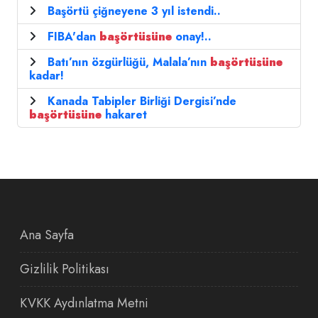
Başörtü çiğneyene 3 yıl istendi..
FIBA'dan
başörtüsüne
onay!..
Batı’nın özgürlüğü, Malala’nın
başörtüsüne
kadar!
Kanada Tabipler Birliği Dergisi’nde
başörtüsüne
hakaret
Ana Sayfa
Gizlilik Politikası
KVKK Aydınlatma Metni