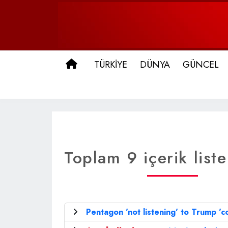
ANA SAYFA
TÜRKİYE
DÜNYA
GÜNCEL
Toplam 9 içerik liste
Pentagon 'not listening' to Trump '