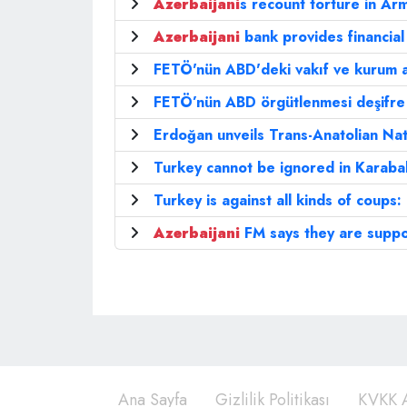
Azerbaijani
s recount torture in Arm
Azerbaijani
bank provides financial 
FETÖ'nün ABD'deki vakıf ve kurum a
FETÖ’nün ABD örgütlenmesi deşifre
Erdoğan unveils Trans-Anatolian Nat
Turkey cannot be ignored in Karab
Turkey is against all kinds of coups
Azerbaijani
FM says they are suppo
Ana Sayfa
Gizlilik Politikası
KVKK A