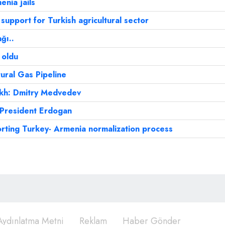
enia jails
support for Turkish agricultural sector
ğı..
 oldu
ural Gas Pipeline
akh: Dmitry Medvedev
: President Erdogan
rting Turkey- Armenia normalization process
ydınlatma Metni
Reklam
Haber Gönder