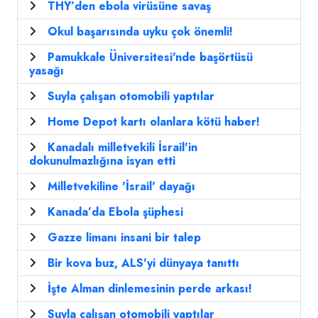
THY’den ebola virüsüne savaş
Okul başarısında uyku çok önemli!
Pamukkale Üniversitesi'nde başörtüsü
yasağı
Suyla çalışan otomobili yaptılar
Home Depot kartı olanlara kötü haber!
Kanadalı milletvekili İsrail'in
dokunulmazlığına isyan etti
Milletvekiline 'İsrail' dayağı
Kanada’da Ebola şüphesi
Gazze limanı insani bir talep
Bir kova buz, ALS'yi dünyaya tanıttı
İşte Alman dinlemesinin perde arkası!
Suyla çalışan otomobili yaptılar