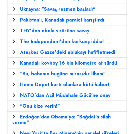
Ukrayna: "Savaş resmen başladı"
Pakistan'ı, Kanadalı paralel karıştırdı
THY’den ebola virüsüne savaş
The İndependent'den korkunç iddia!
Ateşkes Gazze'deki ablukayı hafifletmedi
Kanadalı kovboy 16 bin kilometre at sürdü
"Bu, babanın bugüne mirasıdır İlham"
Home Depot kartı olanlara kötü haber!
NATO'dan Acil Müdahale Gücü'ne onay
"Onu bize verin!"
Erdoğan'dan Obama'ya: "Bağdat'a silah
verme"
New York’ta Beş Minare'nin paralel şifreleri