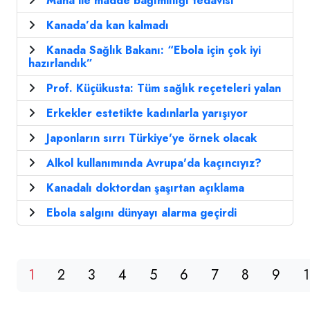
Mana ile madde bağımlılığı tedavisi
Kanada’da kan kalmadı
Kanada Sağlık Bakanı: “Ebola için çok iyi
hazırlandık”
Prof. Küçükusta: Tüm sağlık reçeteleri yalan
Erkekler estetikte kadınlarla yarışıyor
Japonların sırrı Türkiye'ye örnek olacak
Alkol kullanımında Avrupa'da kaçıncıyız?
Kanadalı doktordan şaşırtan açıklama
Ebola salgını dünyayı alarma geçirdi
1
2
3
4
5
6
7
8
9