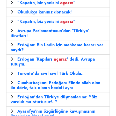
"Kapatın, biz yenisini
açarız
"
Okudukça kanınız donacak!
"Kapatın, biz yenisini
açarız
"
Avrupa Parlamentosun'dan 'Türkiye'
itirafları!
Erdoğan: Bin Ladin için mahkeme kararı var
mıydı?
Erdoğan 'Kapıları
açarız
' dedi, Avrupa
tutuştu..
Toronto'da cıvıl cıvıl Türk Okulu..
Cumhurbaşkanı Erdoğan: Elinde silah olan
ile döviz, faiz olanın hedefi aynı
Erdoğan'dan Türkiye düşmanlarına: ''Biz
vurduk mu oturturuz!..''
Ayasofya'nın özgürlüğüne kavuşmasının