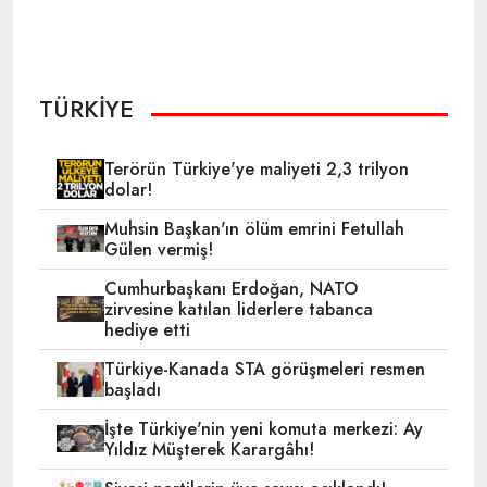
TÜRKİYE
Terörün Türkiye'ye maliyeti 2,3 trilyon
dolar!
Muhsin Başkan'ın ölüm emrini Fetullah
Gülen vermiş!
Cumhurbaşkanı Erdoğan, NATO
zirvesine katılan liderlere tabanca
hediye etti
Türkiye-Kanada STA görüşmeleri resmen
başladı
İşte Türkiye'nin yeni komuta merkezi: Ay
Yıldız Müşterek Karargâhı!