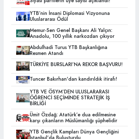
Siyasi partilerin üye sayısı açıklandı!
YTB’nin İnsani Diplomasi Vizyonuna
Uluslararası Ödül
Memur-Sen Genel Başkanı Ali Yalçın:
Anadolu, 100 yıllık narkozdan çıkıyor
Abdulhadi Turus YTB Başkanlığına
Resmen Atandı
TÜRKİYE BURSLARI’NA REKOR BAŞVURU!
Tuncer Bakırhan'dan kandırıldık itirafı!
YTB VE ÖSYM’DEN ULUSLARARASI
ÖĞRENCİ SEÇİMİNDE STRATEJİK İŞ
BİRLİĞİ
Ümit Özdağ: Atatürk’e dua edilmesine
karşı çıkanların Müslümanlığı şüphelidir
YTB Gençlik Kampları Dünya Gençliğini
İstanbul'da Buluşturdu