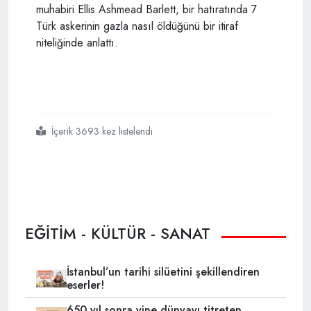
muhabiri Ellis Ashmead Barlett, bir hatıratında 7
Türk askerinin gazla nasıl öldüğünü bir itiraf
niteliğinde anlattı.
İçerik 3693 kez listelendi
#osmanlı
#çanakkale savaşı
#almanların zehirli gaz teklifi
EĞİTİM - KÜLTÜR - SANAT
İstanbul’un tarihi silüetini şekillendiren
eserler!
650 yıl sonra yine dünyayı titreten