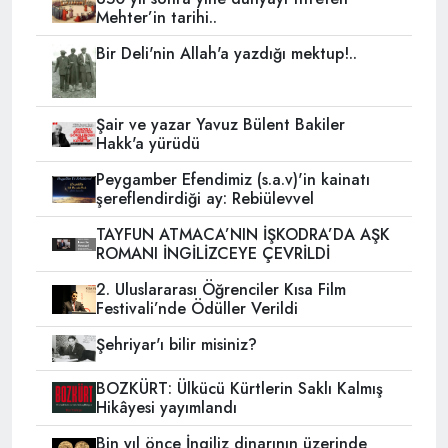
Mehter’in tarihi..
Bir Deli'nin Allah'a yazdığı mektup!..
Şair ve yazar Yavuz Bülent Bakiler
Hakk'a yürüdü
Peygamber Efendimiz (s.a.v)'in kainatı
şereflendirdiği ay: Rebiülevvel
TAYFUN ATMACA’NIN İŞKODRA’DA AŞK
ROMANI İNGİLİZCEYE ÇEVRİLDİ
2. Uluslararası Öğrenciler Kısa Film
Festivali’nde Ödüller Verildi
Şehriyar'ı bilir misiniz?
BOZKÜRT: Ülkücü Kürtlerin Saklı Kalmış
Hikâyesi yayımlandı
Bin yıl önce İngiliz dinarının üzerinde