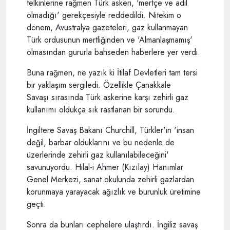
telkinlerine rağmen Türk askeri, 'mertçe ve adil
olmadığı' gerekçesiyle reddedildi. Nitekim o
dönem, Avustralya gazeteleri, gaz kullanmayan
Türk ordusunun mertliğinden ve 'Almanlaşmamış'
olmasından gururla bahseden haberlere yer verdi.
Buna rağmen, ne yazık ki İtilaf Devletleri tam tersi
bir yaklaşım sergiledi. Özellikle Çanakkale
Savaşı sırasında Türk askerine karşı zehirli gaz
kullanımı oldukça sık rastlanan bir sorundu.
İngiltere Savaş Bakanı Churchill, Türkler'in 'insan
değil, barbar olduklarını ve bu nedenle de
üzerlerinde zehirli gaz kullanılabileceğini'
savunuyordu. Hilal-i Ahmer (Kızılay) Hanımlar
Genel Merkezi, sanat okulunda zehirli gazlardan
korunmaya yarayacak ağızlık ve burunluk üretimine
geçti.
Sonra da bunları cephelere ulaştırdı. İngiliz savaş