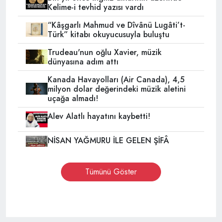
Kelime-i tevhid yazısı vardı
“Kâşgarlı Mahmud ve Dîvânü Lugâti’t-
Türk” kitabı okuyucusuyla buluştu
Trudeau'nun oğlu Xavier, müzik
dünyasına adım attı
Kanada Havayolları (Air Canada), 4,5
milyon dolar değerindeki müzik aletini
uçağa almadı!
Alev Alatlı hayatını kaybetti!
NİSAN YAĞMURU İLE GELEN ŞİFÂ
Tümünü Göster