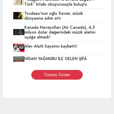
Türk” kitabı okuyucusuyla buluştu
Trudeau'nun oğlu Xavier, müzik
dünyasına adım attı
Kanada Havayolları (Air Canada), 4,5
milyon dolar değerindeki müzik aletini
uçağa almadı!
Alev Alatlı hayatını kaybetti!
NİSAN YAĞMURU İLE GELEN ŞİFÂ
Tümünü Göster