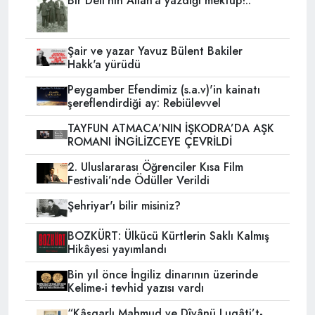
Bir Deli'nin Allah'a yazdığı mektup!..
Şair ve yazar Yavuz Bülent Bakiler
Hakk'a yürüdü
Peygamber Efendimiz (s.a.v)'in kainatı
şereflendirdiği ay: Rebiülevvel
TAYFUN ATMACA’NIN İŞKODRA’DA AŞK
ROMANI İNGİLİZCEYE ÇEVRİLDİ
2. Uluslararası Öğrenciler Kısa Film
Festivali’nde Ödüller Verildi
Şehriyar'ı bilir misiniz?
BOZKÜRT: Ülkücü Kürtlerin Saklı Kalmış
Hikâyesi yayımlandı
Bin yıl önce İngiliz dinarının üzerinde
Kelime-i tevhid yazısı vardı
“Kâşgarlı Mahmud ve Dîvânü Lugâti’t-