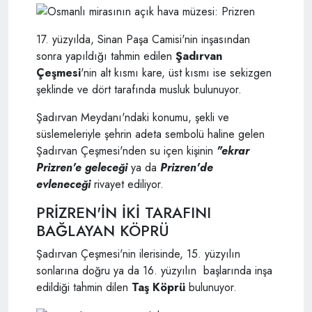
17. yüzyılda, Sinan Paşa Camisi'nin inşasından
sonra yapıldığı tahmin edilen
Şadırvan
Çeşmesi
'nin alt kısmı kare, üst kısmı ise sekizgen
şeklinde ve dört tarafında musluk bulunuyor.
Şadırvan Meydanı'ndaki konumu, şekli ve
süslemeleriyle şehrin adeta sembolü haline gelen
Şadırvan Çeşmesi'nden su içen kişinin
"ekrar
Prizren'e geleceği
ya da
Prizren'de
evleneceği
rivayet ediliyor.
PRİZREN'İN İKİ TARAFINI
BAĞLAYAN KÖPRÜ
Şadırvan Çeşmesi'nin ilerisinde, 15. yüzyılın
sonlarına doğru ya da 16. yüzyılın başlarında inşa
edildiği tahmin dilen
Taş Köprü
bulunuyor.