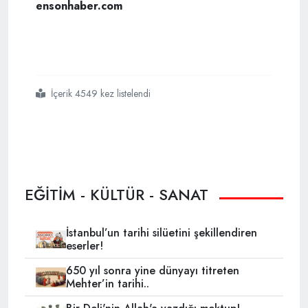
ensonhaber.com
İçerik 4549 kez listelendi
#osmanlı
#mirasının
#açık
#hava
#müzesi
#prizren
EĞİTİM - KÜLTÜR - SANAT
İstanbul’un tarihi silüetini şekillendiren
eserler!
650 yıl sonra yine dünyayı titreten
Mehter’in tarihi..