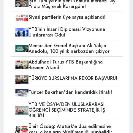
İşte Türkiye'nin yeni komuta merkezi: Ay
Yıldız Müşterek Karargâhı!
Siyasi partilerin üye sayısı açıklandı!
YTB’nin İnsani Diplomasi Vizyonuna
Uluslararası Ödül
Memur-Sen Genel Başkanı Ali Yalçın:
Anadolu, 100 yıllık narkozdan çıkıyor
Abdulhadi Turus YTB Başkanlığına
Resmen Atandı
TÜRKİYE BURSLARI’NA REKOR BAŞVURU!
Tuncer Bakırhan'dan kandırıldık itirafı!
YTB VE ÖSYM’DEN ULUSLARARASI
ÖĞRENCİ SEÇİMİNDE STRATEJİK İŞ
BİRLİĞİ
Ümit Özdağ: Atatürk’e dua edilmesine
karşı çıkanların Müslümanlığı şüphelidir