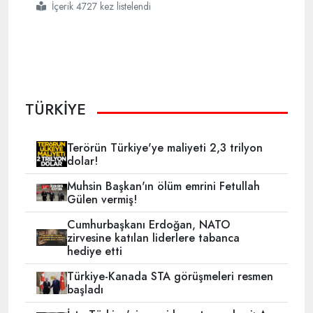
İçerik 4727 kez listelendi
#nato
#türkiye
TÜRKİYE
Terörün Türkiye'ye maliyeti 2,3 trilyon
dolar!
Muhsin Başkan'ın ölüm emrini Fetullah
Gülen vermiş!
Cumhurbaşkanı Erdoğan, NATO
zirvesine katılan liderlere tabanca
hediye etti
Türkiye-Kanada STA görüşmeleri resmen
başladı