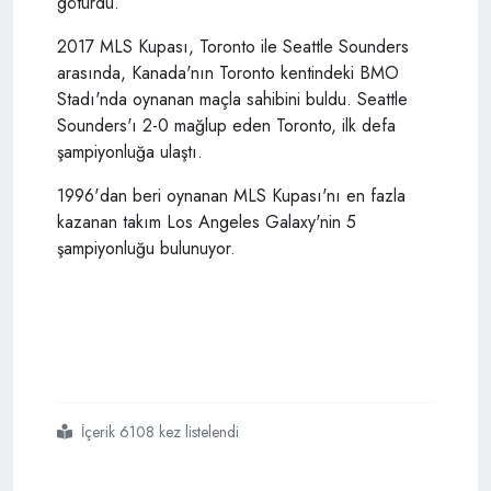
götürdü.
2017 MLS Kupası, Toronto ile Seattle Sounders
arasında, Kanada'nın Toronto kentindeki BMO
Stadı'nda oynanan maçla sahibini buldu. Seattle
Sounders'ı 2-0 mağlup eden Toronto, ilk defa
şampiyonluğa ulaştı.
1996'dan beri oynanan MLS Kupası'nı en fazla
kazanan takım Los Angeles Galaxy'nin 5
şampiyonluğu bulunuyor.
İçerik 6108 kez listelendi
#mlsde
#şampiyon
#toronto