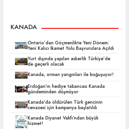
KANADA
Ontario’dan Göçmenlikte Yeni Dönem:
Yeni Kalıcı İkamet Yolu Başvurulara Açıldı
Yurt dışında yapılan askerlik Türkiye’de
de geçerli olacak
Kanada, orman yangınları ile boğuşuyor!
Erdoğan'ın hediye tabancası Kanada
gündeminden düşmüyor
Kanada'da öldürülen Türk gencinin
cenazesi için kampanya başlatıldı
Kanada Diyanet Vakfı'ndan büyük
hizmet!