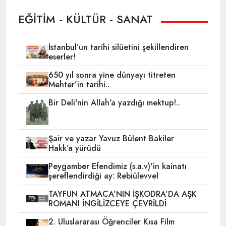
EĞİTİM - KÜLTÜR - SANAT
İstanbul’un tarihi silüetini şekillendiren
eserler!
650 yıl sonra yine dünyayı titreten
Mehter’in tarihi..
Bir Deli'nin Allah'a yazdığı mektup!..
Şair ve yazar Yavuz Bülent Bakiler
Hakk'a yürüdü
Peygamber Efendimiz (s.a.v)'in kainatı
şereflendirdiği ay: Rebiülevvel
TAYFUN ATMACA’NIN İŞKODRA’DA AŞK
ROMANI İNGİLİZCEYE ÇEVRİLDİ
2. Uluslararası Öğrenciler Kısa Film