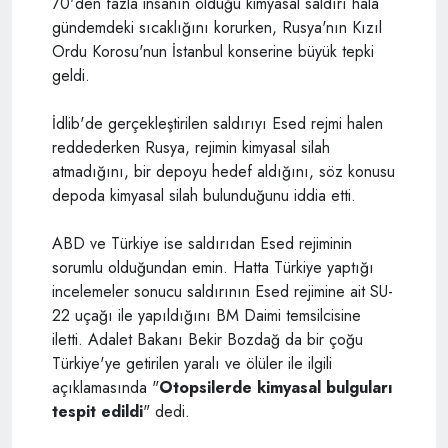
70'den fazla insanın öldüğü kimyasal saldırı hala
gündemdeki sıcaklığını korurken, Rusya'nın Kızıl
Ordu Korosu'nun İstanbul konserine büyük tepki
geldi.
İdlib'de gerçekleştirilen saldırıyı Esed rejmi halen
reddederken Rusya, rejimin kimyasal silah
atmadığını, bir depoyu hedef aldığını, söz konusu
depoda kimyasal silah bulunduğunu iddia etti.
ABD ve Türkiye ise saldırıdan Esed rejiminin
sorumlu olduğundan emin. Hatta Türkiye yaptığı
incelemeler sonucu saldırının Esed rejimine ait SU-
22 uçağı ile yapıldığını BM Daimi temsilcisine
iletti. Adalet Bakanı Bekir Bozdağ da bir çoğu
Türkiye'ye getirilen yaralı ve ölüler ile ilgili
açıklamasında "
Otopsilerde kimyasal bulguları
tespit edildi
" dedi.