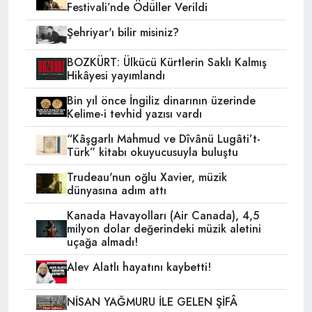
Festivali’nde Ödüller Verildi
Şehriyar'ı bilir misiniz?
BOZKÜRT: Ülkücü Kürtlerin Saklı Kalmış
Hikâyesi yayımlandı
Bin yıl önce İngiliz dinarının üzerinde
Kelime-i tevhid yazısı vardı
“Kâşgarlı Mahmud ve Dîvânü Lugâti’t-
Türk” kitabı okuyucusuyla buluştu
Trudeau'nun oğlu Xavier, müzik
dünyasına adım attı
Kanada Havayolları (Air Canada), 4,5
milyon dolar değerindeki müzik aletini
uçağa almadı!
Alev Alatlı hayatını kaybetti!
NİSAN YAĞMURU İLE GELEN ŞİFÂ