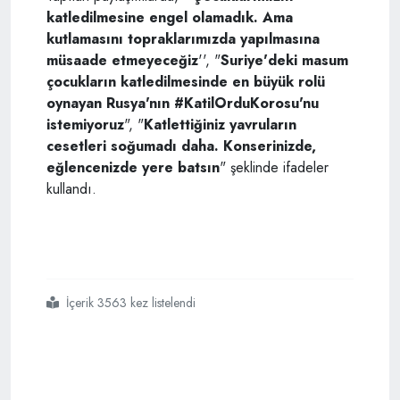
katledilmesine engel olamadık. Ama
kutlamasını topraklarımızda yapılmasına
müsaade etmeyeceğiz
'', "
Suriye'deki masum
çocukların katledilmesinde en büyük rolü
oynayan Rusya'nın #KatilOrduKorosu'nu
istemiyoruz
", "
Katlettiğiniz yavruların
cesetleri soğumadı daha. Konserinizde,
eğlencenizde yere batsın
" şeklinde ifadeler
kullandı.
İçerik 3563 kez listelendi
#rusya
#kızıl ordu korosu
#istanbul konseri