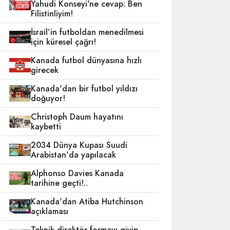
Yahudi Konseyi'ne cevap: Ben
Filistinliyim!
İsrail’in futboldan menedilmesi
için küresel çağrı!
Kanada futbol dünyasına hızlı
girecek
Kanada'dan bir futbol yıldızı
doğuyor!
Christoph Daum hayatını
kaybetti
2034 Dünya Kupası Suudi
Arabistan'da yapılacak
Alphonso Davies Kanada
tarihine geçti!..
Kanada'dan Atiba Hutchinson
açıklaması
Teknik direktör formayı giyip