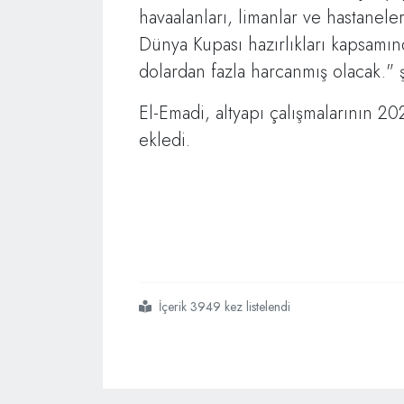
havaalanları, limanlar ve hastanele
Dünya Kupası hazırlıkları kapsamın
dolardan fazla harcanmış olacak." 
El-Emadi, altyapı çalışmalarının 2
ekledi.
İçerik 3949 kez listelendi
#katar
#2022 fıfa dünya kupası
#haftada 500 milyon dolar harcama