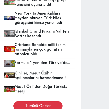
kendisini oyuna aldı!
New York'ta Amerikalılara
meydan okuyan Türk bilek
güreşçisini kimse yenemedi
İstanbul Grand Prix'sini Valtteri
Bottas kazandı
Cristiano Ronaldo milli takım
formasıyla en çok gol atan
futbolcu oldu
Formula 1 yeniden Türkiye'de...
Çinliler, Mesut Özil'in
açıklamalarını hazmedemedi!
Mesut Özil'den Doğu Türkistan
mesajı
Tümünü Göster