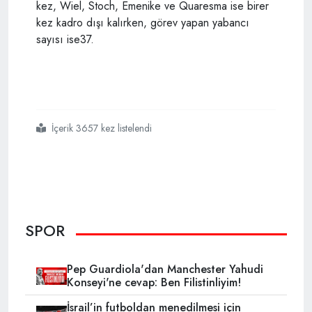
kez, Wiel, Stoch, Emenike ve Quaresma ise birer
kez kadro dışı kalırken, görev yapan yabancı
sayısı ise37.
İçerik 3657 kez listelendi
#galatasaray
#fenerbahçe
#beşiktaş
#kart cezaları
SPOR
Pep Guardiola'dan Manchester Yahudi
Konseyi'ne cevap: Ben Filistinliyim!
İsrail’in futboldan menedilmesi için