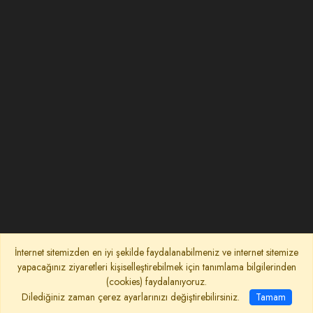
İnternet sitemizden en iyi şekilde faydalanabilmeniz ve internet sitemize
yapacağınız ziyaretleri kişiselleştirebilmek için tanımlama bilgilerinden
(cookies) faydalanıyoruz.
Dilediğiniz zaman çerez ayarlarınızı değiştirebilirsiniz.
Tamam