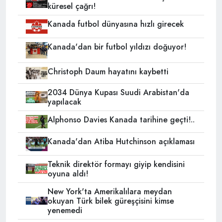
küresel çağrı!
Kanada futbol dünyasına hızlı girecek
Kanada'dan bir futbol yıldızı doğuyor!
Christoph Daum hayatını kaybetti
2034 Dünya Kupası Suudi Arabistan'da
yapılacak
Alphonso Davies Kanada tarihine geçti!..
Kanada'dan Atiba Hutchinson açıklaması
Teknik direktör formayı giyip kendisini
oyuna aldı!
New York'ta Amerikalılara meydan
okuyan Türk bilek güreşçisini kimse
yenemedi