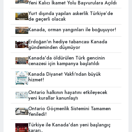
Yeni Kalıcı İkamet Yolu Başvurulara Açıldı
Yurt dışında yapılan askerlik Türkiye’de
de geçerli olacak
Kanada, orman yangınları ile boğuşuyor!
Erdoğan'ın hediye tabancası Kanada
gündeminden düşmüyor
Kanada'da öldürülen Türk gencinin
cenazesi için kampanya başlatıldı
Kanada Diyanet Vakfı'ndan büyük
hizmet!
Ontario halkının hayatını etkileyecek
yeni kurallar kanunlaştı
Ontario Göçmenlik Sistemini Tamamen
Yeniledi!
Türkiye ile Kanada'dan yeni başlangıç
kararı..