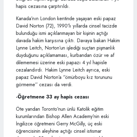
hapis cezasına çarptırıldı.
Kanada’nın London kentinde yaşayan eski papaz
David Norton (72), 1990’lı yıllarda cinsel tacizde
bulunduğu ismi açıklanmayan bir kişinin açtığı
davada hakim karşısına çıktı. Davaya bakan Hakim
Lynne Leitch, Norton’un işlediği suçtan pişmanlık
duyduğunu açıklamaması, kurbandan özür ve af
dilememesi üzerine eski papazı 4 yıl hapisle
cezalandırdı. Hakim Lynne Leitch ayrıca, eski
papaz David Norton’a ‘’ömürboyu kız torununu
görmeme’’ cezası da verdi.
-Öğretmene 33 ay hapis cezası
Öte yandan Toronto’nun ünlü Katolik eğitim
kurumlarından Bishop Allen Academy’nin eski
İngilizce öğretmeni Gerry McGilly, üç eski
öğrencisinin aleyhine açtığı cinsel istismar