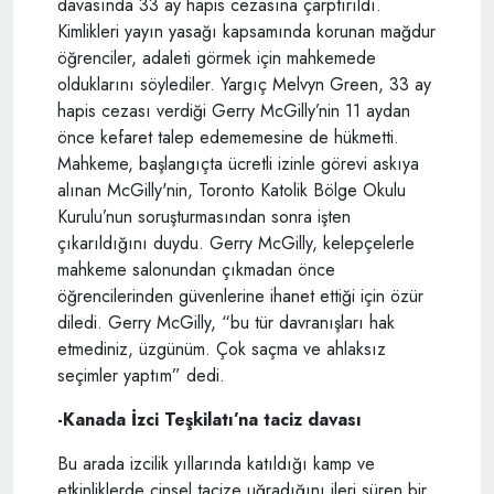
davasında 33 ay hapis cezasına çarptırıldı.
Kimlikleri yayın yasağı kapsamında korunan mağdur
öğrenciler, adaleti görmek için mahkemede
olduklarını söylediler. Yargıç Melvyn Green, 33 ay
hapis cezası verdiği Gerry McGilly’nin 11 aydan
önce kefaret talep edememesine de hükmetti.
Mahkeme, başlangıçta ücretli izinle görevi askıya
alınan McGilly'nin, Toronto Katolik Bölge Okulu
Kurulu’nun soruşturmasından sonra işten
çıkarıldığını duydu. Gerry McGilly, kelepçelerle
mahkeme salonundan çıkmadan önce
öğrencilerinden güvenlerine ihanet ettiği için özür
diledi. Gerry McGilly, “bu tür davranışları hak
etmediniz, üzgünüm. Çok saçma ve ahlaksız
seçimler yaptım” dedi.
-Kanada İzci Teşkilatı’na taciz davası
Bu arada izcilik yıllarında katıldığı kamp ve
etkinliklerde cinsel tacize uğradığını ileri süren bir