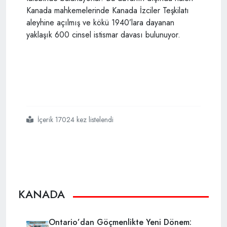
Kanada mahkemelerinde Kanada İzciler Teşkilatı
aleyhine açılmış ve kökü 1940’lara dayanan
yaklaşık 600 cinsel istismar davası bulunuyor.
İçerik 17024 kez listelendi
#kanadada
#taciz
#olaylarında
#artış
KANADA
Ontario’dan Göçmenlikte Yeni Dönem: