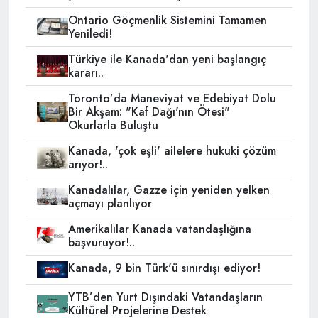
Ontario Göçmenlik Sistemini Tamamen
Yeniledi!
Türkiye ile Kanada'dan yeni başlangıç
kararı..
Toronto’da Maneviyat ve Edebiyat Dolu
Bir Akşam: "Kaf Dağı'nın Ötesi"
Okurlarla Buluştu
Kanada, 'çok eşli' ailelere hukuki çözüm
arıyor!..
Kanadalılar, Gazze için yeniden yelken
açmayı planlıyor
Amerikalılar Kanada vatandaşlığına
başvuruyor!..
Kanada, 9 bin Türk'ü sınırdışı ediyor!
YTB’den Yurt Dışındaki Vatandaşların
Kültürel Projelerine Destek