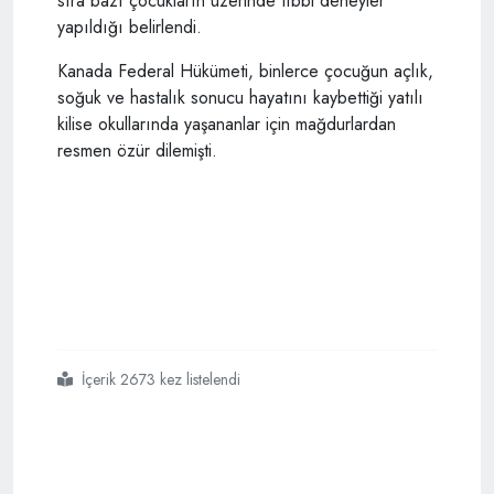
sıra bazı çocukların üzerinde tıbbi deneyler
yapıldığı belirlendi.
Kanada Federal Hükümeti, binlerce çocuğun açlık,
soğuk ve hastalık sonucu hayatını kaybettiği yatılı
kilise okullarında yaşananlar için mağdurlardan
resmen özür dilemişti.
İçerik 2673 kez listelendi
#kanadada
#kayıtdışı
#yerli
#çocuk
#mezarlarının
#keşfinin
#yıl
#dönümünde
#anma
#töreni