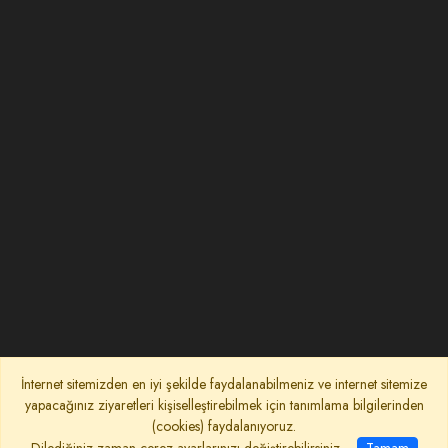
İnternet sitemizden en iyi şekilde faydalanabilmeniz ve internet sitemize
yapacağınız ziyaretleri kişiselleştirebilmek için tanımlama bilgilerinden
(cookies) faydalanıyoruz.