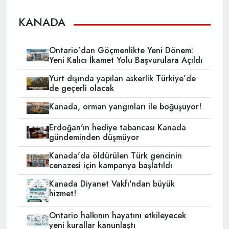
KANADA
Ontario’dan Göçmenlikte Yeni Dönem:
Yeni Kalıcı İkamet Yolu Başvurulara Açıldı
Yurt dışında yapılan askerlik Türkiye’de
de geçerli olacak
Kanada, orman yangınları ile boğuşuyor!
Erdoğan'ın hediye tabancası Kanada
gündeminden düşmüyor
Kanada'da öldürülen Türk gencinin
cenazesi için kampanya başlatıldı
Kanada Diyanet Vakfı'ndan büyük
hizmet!
Ontario halkının hayatını etkileyecek
yeni kurallar kanunlaştı