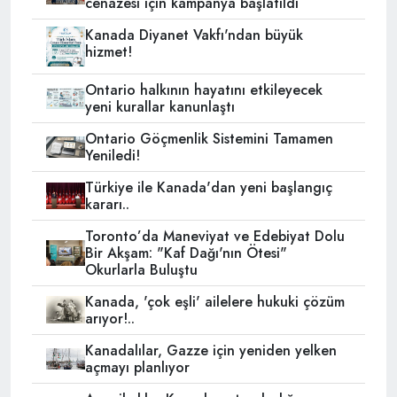
cenazesi için kampanya başlatıldı
Kanada Diyanet Vakfı'ndan büyük
hizmet!
Ontario halkının hayatını etkileyecek
yeni kurallar kanunlaştı
Ontario Göçmenlik Sistemini Tamamen
Yeniledi!
Türkiye ile Kanada'dan yeni başlangıç
kararı..
Toronto’da Maneviyat ve Edebiyat Dolu
Bir Akşam: "Kaf Dağı'nın Ötesi"
Okurlarla Buluştu
Kanada, 'çok eşli' ailelere hukuki çözüm
arıyor!..
Kanadalılar, Gazze için yeniden yelken
açmayı planlıyor