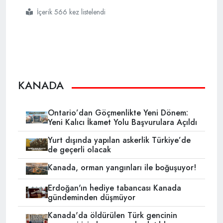
İçerik 566 kez listelendi
#kanada
#islamofobi
#saldırı
KANADA
Ontario’dan Göçmenlikte Yeni Dönem:
Yeni Kalıcı İkamet Yolu Başvurulara Açıldı
Yurt dışında yapılan askerlik Türkiye’de
de geçerli olacak
Kanada, orman yangınları ile boğuşuyor!
Erdoğan'ın hediye tabancası Kanada
gündeminden düşmüyor
Kanada'da öldürülen Türk gencinin