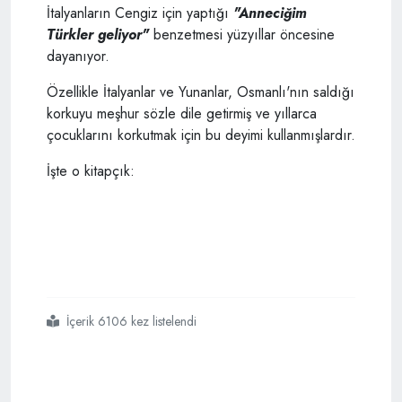
İtalyanların Cengiz için yaptığı
"Anneciğim
Türkler geliyor"
benzetmesi yüzyıllar öncesine
dayanıyor.
Özellikle İtalyanlar ve Yunanlar, Osmanlı'nın saldığı
korkuyu meşhur sözle dile getirmiş ve yıllarca
çocuklarını korkutmak için bu deyimi kullanmışlardır.
İşte o kitapçık:
İçerik 6106 kez listelendi
#italyanlar
#cengize
#hayran
#kaldı