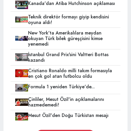
Kanada'dan Atiba Hutchinson açıklaması
Teknik direktör formayı giyip kendisini
oyuna aldı!
New York'ta Amerikalılara meydan
okuyan Türk bilek güreşçisini kimse
yenemedi
İstanbul Grand Prix'sini Valtteri Bottas
kazandı
Cristiano Ronaldo milli takım formasıyla
en çok gol atan futbolcu oldu
Formula 1 yeniden Türkiye'de...
Çinliler, Mesut Özil'in açıklamalarını
hazmedemedi!
Mesut Özil'den Doğu Türkistan mesajı