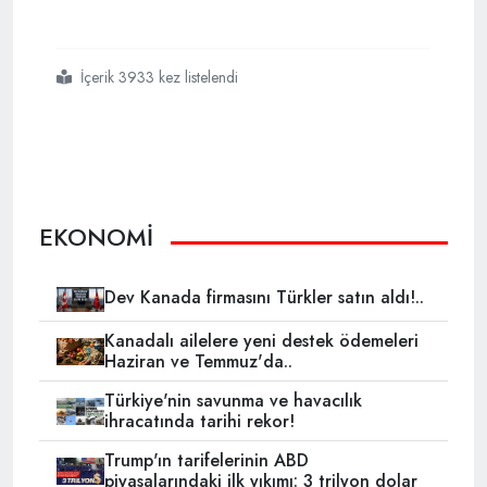
İçerik 3933 kez listelendi
#işte
#katarın
#dünyadaki
#yeri
EKONOMİ
Dev Kanada firmasını Türkler satın aldı!..
Kanadalı ailelere yeni destek ödemeleri
Haziran ve Temmuz'da..
Türkiye'nin savunma ve havacılık
ihracatında tarihi rekor!
Trump'ın tarifelerinin ABD
piyasalarındaki ilk yıkımı: 3 trilyon dolar