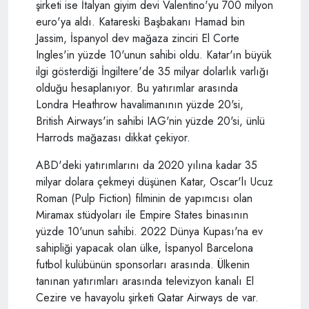
şirketi ise İtalyan giyim devi Valentino'yu 700 milyon
euro'ya aldı. Katareski Başbakanı Hamad bin
Jassim, İspanyol dev mağaza zinciri El Corte
Ingles'in yüzde 10'unun sahibi oldu. Katar'ın büyük
ilgi gösterdiği İngiltere'de 35 milyar dolarlık varlığı
olduğu hesaplanıyor. Bu yatırımlar arasında
Londra Heathrow havalimanının yüzde 20'si,
British Airways'in sahibi IAG'nin yüzde 20'si, ünlü
Harrods mağazası dikkat çekiyor.
ABD'deki yatırımlarını da 2020 yılına kadar 35
milyar dolara çekmeyi düşünen Katar, Oscar'lı Ucuz
Roman (Pulp Fiction) filminin de yapımcısı olan
Miramax stüdyoları ile Empire States binasının
yüzde 10'unun sahibi. 2022 Dünya Kupası'na ev
sahipliği yapacak olan ülke, İspanyol Barcelona
futbol kulübünün sponsorları arasında. Ülkenin
tanınan yatırımları arasında televizyon kanalı El
Cezire ve havayolu şirketi Qatar Airways de var.