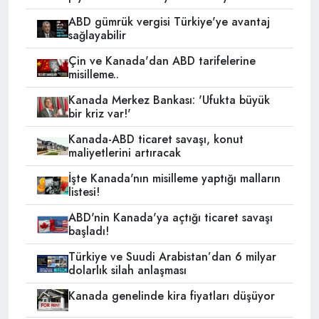
ABD gümrük vergisi Türkiye'ye avantaj
sağlayabilir
Çin ve Kanada'dan ABD tarifelerine
misilleme..
Kanada Merkez Bankası: 'Ufukta büyük
bir kriz var!'
Kanada-ABD ticaret savaşı, konut
maliyetlerini artıracak
İşte Kanada'nın misilleme yaptığı malların
listesi!
ABD'nin Kanada'ya açtığı ticaret savaşı
başladı!
Türkiye ve Suudi Arabistan’dan 6 milyar
dolarlık silah anlaşması
Kanada genelinde kira fiyatları düşüyor