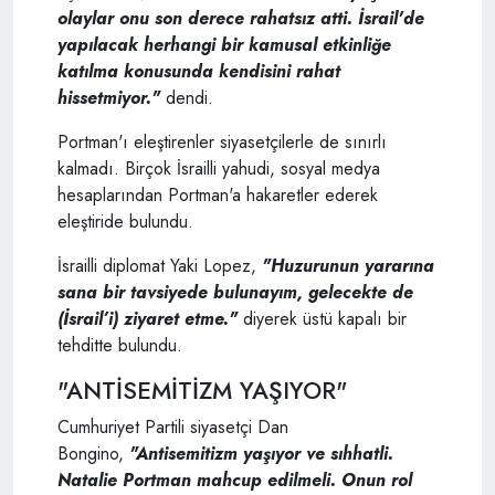
olaylar onu son derece rahatsız atti. İsrail'de
yapılacak herhangi bir kamusal etkinliğe
katılma konusunda kendisini rahat
hissetmiyor."
dendi.
Portman'ı eleştirenler siyasetçilerle de sınırlı
kalmadı. Birçok İsrailli yahudi, sosyal medya
hesaplarından Portman'a hakaretler ederek
eleştiride bulundu.
İsrailli diplomat Yaki Lopez,
"Huzurunun yararına
sana bir tavsiyede bulunayım, gelecekte de
(İsrail’i) ziyaret etme.
"
diyerek üstü kapalı bir
tehditte bulundu.
"ANTİSEMİTİZM YAŞIYOR"
Cumhuriyet Partili siyasetçi Dan
Bongino,
"Antisemitizm yaşıyor ve sıhhatli.
Natalie Portman mahcup edilmeli. Onun rol