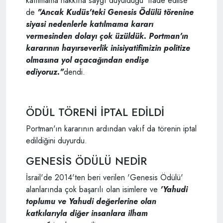
katılmama hakkına saygı duyulduğu' ifade edilse
de
"Ancak Kudüs'teki Genesis Ödülü törenine
siyasi nedenlerle katılmama kararı
vermesinden dolayı çok üzüldük. Portman'ın
kararının hayırseverlik inisiyatifimizin politize
olmasına yol açacağından endişe
ediyoruz."
dendi.
ÖDÜL TÖRENİ İPTAL EDİLDİ
Portman'ın kararının ardından vakıf da törenin iptal
edildiğini duyurdu.
GENESİS ÖDÜLÜ NEDİR
İsrail'de 2014'ten beri verilen 'Genesis Ödülü'
alanlarında çok başarılı olan isimlere ve
'Yahudi
toplumu ve Yahudi değerlerine olan
katkılarıyla diğer insanlara ilham