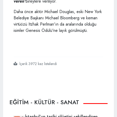
veren'
bireylere veriliyor.
Daha önce aktör Michael Douglas, eski New York
Belediye Başkanı Michael Bloomberg ve keman
virtüözü Itzhak Perlman'ın da aralarında olduğu
isimler Genesis Ödülü'ne layık görülmüştü.
İçerik 3972 kez listelendi
#israile
#katilsiniz
#diyen
#portman
#linç
#ediliyor
EĞİTİM - KÜLTÜR - SANAT
İstanbul’un tarihi silüetini şekillendiren