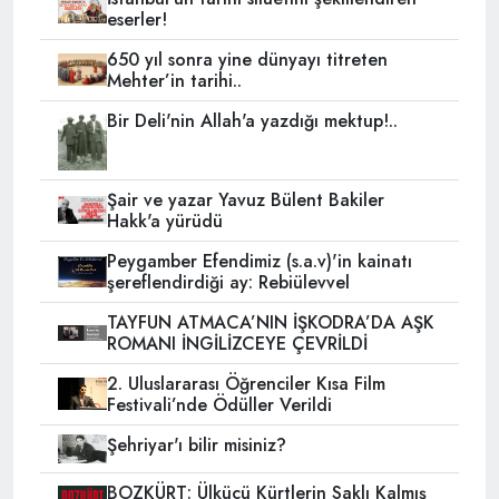
eserler!
650 yıl sonra yine dünyayı titreten
Mehter’in tarihi..
Bir Deli'nin Allah'a yazdığı mektup!..
Şair ve yazar Yavuz Bülent Bakiler
Hakk'a yürüdü
Peygamber Efendimiz (s.a.v)'in kainatı
şereflendirdiği ay: Rebiülevvel
TAYFUN ATMACA’NIN İŞKODRA’DA AŞK
ROMANI İNGİLİZCEYE ÇEVRİLDİ
2. Uluslararası Öğrenciler Kısa Film
Festivali’nde Ödüller Verildi
Şehriyar'ı bilir misiniz?
BOZKÜRT: Ülkücü Kürtlerin Saklı Kalmış