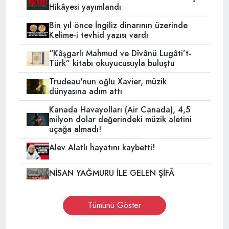
Hikâyesi yayımlandı
Bin yıl önce İngiliz dinarının üzerinde
Kelime-i tevhid yazısı vardı
“Kâşgarlı Mahmud ve Dîvânü Lugâti’t-
Türk” kitabı okuyucusuyla buluştu
Trudeau'nun oğlu Xavier, müzik
dünyasına adım attı
Kanada Havayolları (Air Canada), 4,5
milyon dolar değerindeki müzik aletini
uçağa almadı!
Alev Alatlı hayatını kaybetti!
NİSAN YAĞMURU İLE GELEN ŞİFÂ
Tümünü Göster