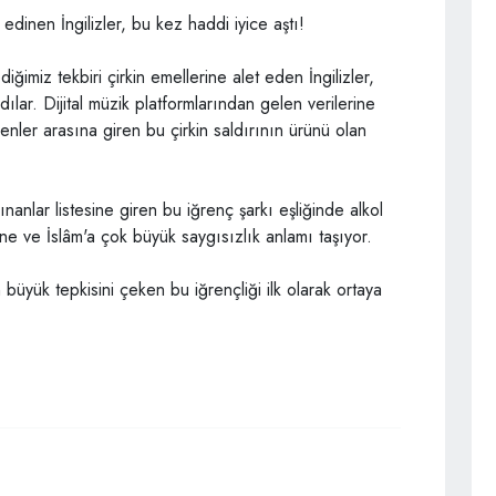
edinen İngilizler, bu kez haddi iyice aştı!
diğimiz tekbiri çirkin emellerine alet eden İngilizler,
ılar. Dijital müzik platformlarından gelen verilerine
nler arasına giren bu çirkin saldırının ürünü olan
nlar listesine giren bu iğrenç şarkı eşliğinde alkol
ne ve İslâm'a çok büyük saygısızlık anlamı taşıyor.
büyük tepkisini çeken bu iğrençliği ilk olarak ortaya