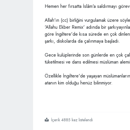
Hemen her fırsatta İslâm'a saldırmayı görev 
Allah'ın (cc) birliğini vurgulamak üzere söyle
'Allahu Ekber Remix' adında bir şarkıyayınlad
göre İngiltere'de kısa sürede en çok dinlene
şarkı, diskolarda da çalınmaya başladı.
Gece kulüplerinde son günlerde en çok çalına
tüketilmesi ve dans edilmesi müslüman alemi
Özellikle İngiltere'de yaşayan müslümanların 
atanın kim olduğu henüz bilinmiyor.
İçerik 4885 kez listelendi
#ingiliz
#ahlaksızlık