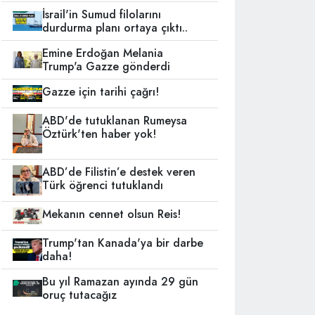
İsrail'in Sumud filolarını
durdurma planı ortaya çıktı..
Emine Erdoğan Melania
Trump'a Gazze gönderdi
Gazze için tarihi çağrı!
ABD'de tutuklanan Rumeysa
Öztürk'ten haber yok!
ABD’de Filistin’e destek veren
Türk öğrenci tutuklandı
Mekanın cennet olsun Reis!
Trump'tan Kanada'ya bir darbe
daha!
Bu yıl Ramazan ayında 29 gün
oruç tutacağız