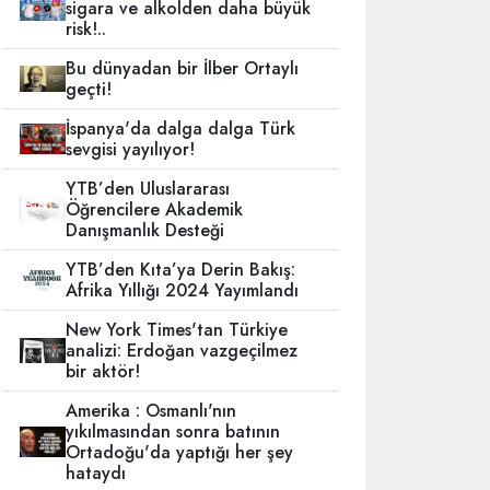
sigara ve alkolden daha büyük
risk!..
Bu dünyadan bir İlber Ortaylı
geçti!
İspanya'da dalga dalga Türk
sevgisi yayılıyor!
YTB’den Uluslararası
Öğrencilere Akademik
Danışmanlık Desteği
YTB’den Kıta’ya Derin Bakış:
Afrika Yıllığı 2024 Yayımlandı
New York Times'tan Türkiye
analizi: Erdoğan vazgeçilmez
bir aktör!
Amerika : Osmanlı'nın
yıkılmasından sonra batının
Ortadoğu'da yaptığı her şey
hataydı