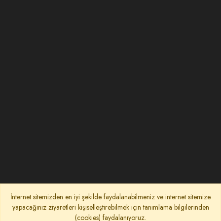
İnternet sitemizden en iyi şekilde faydalanabilmeniz ve internet sitemize
yapacağınız ziyaretleri kişiselleştirebilmek için tanımlama bilgilerinden
(cookies) faydalanıyoruz.