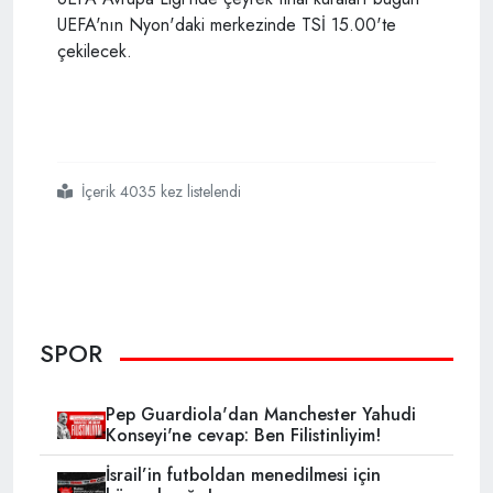
UEFA'nın Nyon'daki merkezinde TSİ 15.00'te
çekilecek.
İçerik 4035 kez listelendi
#hollanda ile kriz
#uefa avrupa liginde çeyrek final kuraları
#beşiktaş
#türk korkusu
SPOR
Pep Guardiola'dan Manchester Yahudi
Konseyi'ne cevap: Ben Filistinliyim!
İsrail’in futboldan menedilmesi için