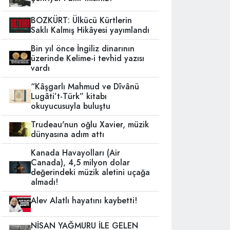
BOZKÜRT: Ülkücü Kürtlerin
Saklı Kalmış Hikâyesi yayımlandı
Bin yıl önce İngiliz dinarının
üzerinde Kelime-i tevhid yazısı
vardı
“Kâşgarlı Mahmud ve Dîvânü
Lugâti’t-Türk” kitabı
okuyucusuyla buluştu
Trudeau'nun oğlu Xavier, müzik
dünyasına adım attı
Kanada Havayolları (Air
Canada), 4,5 milyon dolar
değerindeki müzik aletini uçağa
almadı!
Alev Alatlı hayatını kaybetti!
NİSAN YAĞMURU İLE GELEN