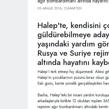
ağır bombardımanı altında hayatını 
03 ARALIK 2016, CUMARTESI
Halep'te, kendisini 
güldürebilmeye aday
yaşındaki yardım gön
Rusya ve Suriye rej
altında hayatını kaybe
Halep'i terk etmeyi hiç düşünmedi. Ailesi git
Halep'in çocuklarının yüzünü biraz olsun g
Salı günü, kente yönelik gerçekleştirilen hav
Basha, Halep'teki bir insani yardım kuruluşu
arkadaşlarıyla birlikte 12 okuldan toplam 3
rejiminin ağır bombardımanı altındaki kenti