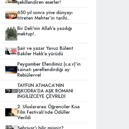
şekillendiren eserler!
650 yıl sonra yine dünyayı
titreten Mehter’in tarihi..
Bir Deli'nin Allah'a yazdığı
mektup!..
Şair ve yazar Yavuz Bülent
Bakiler Hakk'a yürüdü
Peygamber Efendimiz (s.a.v)'in
kainatı şereflendirdiği ay:
Rebiülevvel
TAYFUN ATMACA’NIN
İŞKODRA’DA AŞK ROMANI
İNGİLİZCEYE ÇEVRİLDİ
2. Uluslararası Öğrenciler Kısa
Film Festivali’nde Ödüller
Verildi
Şehriyar'ı bilir misiniz?