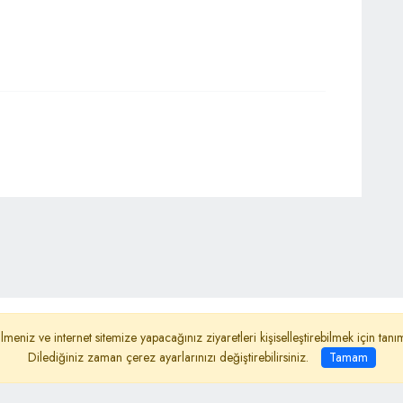
ydınlatma Metni
Reklam
Haber Gönder
lmeniz ve internet sitemize yapacağınız ziyaretleri kişiselleştirebilmek için ta
Dilediğiniz zaman çerez ayarlarınızı değiştirebilirsiniz.
Tamam