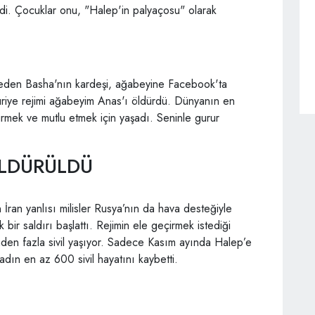
ledi. Çocuklar onu, "Halep'in palyaçosu" olarak
eden Basha'nın kardeşi, ağabeyine Facebook'ta
e Suriye rejimi ağabeyim Anas'ı öldürdü. Dünyanın en
dürmek ve mutlu etmek için yaşadı. Seninle gurur
ÖLDÜRÜLDÜ
İran yanlısı milisler Rusya’nın da hava desteğiyle
 bir saldırı başlattı. Rejimin ele geçirmek istediği
nden fazla sivil yaşıyor. Sadece Kasım ayında Halep’e
ın en az 600 sivil hayatını kaybetti.