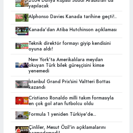
2034 Dünya Kupası Suudi Arabistan'da
yapılacak
Alphonso Davies Kanada tarihine geçti!..
Kanada'dan Atiba Hutchinson açıklaması
Teknik direktör formayı giyip kendisini
oyuna aldı!
New York'ta Amerikalılara meydan
okuyan Türk bilek güreşçisini kimse
yenemedi
İstanbul Grand Prix'sini Valtteri Bottas
kazandı
Cristiano Ronaldo milli takım formasıyla
en çok gol atan futbolcu oldu
Formula 1 yeniden Türkiye'de...
Çinliler, Mesut Özil'in açıklamalarını
hazmedemedi!