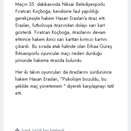
Maçın 35. dakikasında Niksar Belediyesporlu
Fıratcan Koçboğa, kendisine faul yapıldığı
gerekçesiyle hakem Hasan Eraslan'a itiraz etti.
Eraslan, futbolcuya itirazından dolayı sarı kart
gösterdi. Fıratcan Koçboğa, itirazlarını devam
ettirince hakem ikinci sarı karttan kırmızı kartını
çıkardı. Bu sırada atak halinde olan Erbaa Güreş
İhtisassporlu oyuncular maçı neden durduğu
yönünde hakeme itirazda bulundu.
Her iki takım oyuncuları da itirazlarını sürdürünce
hakem Hasan Eraslan, "Psikolojim bozuldu, bu
şekilde maç yönetemem." diyerek karşılaşmayı tatil
etti.
İçerik 3608 kez listelendi
#tokat süper amatör futbol ligi
#niksar belediyespor
#
#hakem hasan eraslan