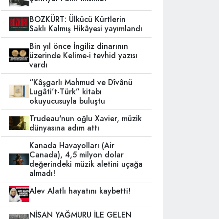
BOZKÜRT: Ülkücü Kürtlerin
Saklı Kalmış Hikâyesi yayımlandı
Bin yıl önce İngiliz dinarının
üzerinde Kelime-i tevhid yazısı
vardı
“Kâşgarlı Mahmud ve Dîvânü
Lugâti’t-Türk” kitabı
okuyucusuyla buluştu
Trudeau'nun oğlu Xavier, müzik
dünyasına adım attı
Kanada Havayolları (Air
Canada), 4,5 milyon dolar
değerindeki müzik aletini uçağa
almadı!
Alev Alatlı hayatını kaybetti!
NİSAN YAĞMURU İLE GELEN