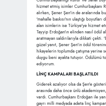
Cumhurbaşkanlığı Kültür Ve Sanat Büyü
hizmet etmiş isimler Cumhurbaşkanı R
alırken, Şener Şen'in de aralarında bul
'mahalle baskısı'nın ulaştığı boyutlar
alan isimlerin ise Türkiye'ye hizmet 
Tayyip Erdoğan'ın elinden nasıl ödül al
aratmayan saldırılarıyla dikkati çekti. '
güzel yanıt, Şener Şen'in ödül töreni
hikayelerin toplumda çatışma yerine s
duygu beni ayakta tutuyor. Ödülümü to
ediyorum.
LİNÇ KAMPALARI BAŞLATILDI
Giderek azalıyor olsa da Şen'e gösteri
arasında daha önce ünlü akademisyen, 
vardı. Cumhurbaşkanı Erdoğan ile yan
gayrı milli medyada adeta linç kampany