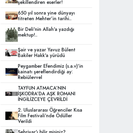
şekillendiren eserler!
650 yıl sonra yine dünyayı
titreten Mehter’in tarihi..
Bir Deli'nin Allah'a yazdığı
mektup!..
Şair ve yazar Yavuz Bülent
Bakiler Hakk'a yürüdü
Peygamber Efendimiz (s.a.v)'in
kainatı şereflendirdiği ay:
Rebiülevvel
TAYFUN ATMACA’NIN
İŞKODRA’DA AŞK ROMANI
İNGİLİZCEYE ÇEVRİLDİ
2. Uluslararası Öğrenciler Kısa
Film Festivali’nde Ödüller
Verildi
Şehriyar'ı bilir misiniz?