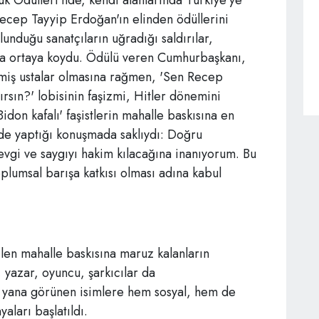
k Ödülleri'nde, kendi alanlarında Türkiye'ye
ecep Tayyip Erdoğan'ın elinden ödüllerini
unduğu sanatçıların uğradığı saldırılar,
ı da ortaya koydu. Ödülü veren Cumhurbaşkanı,
etmiş ustalar olmasına rağmen, 'Sen Recep
ırsın?' lobisinin faşizmi, Hitler dönemini
Bidon kafalı' faşistlerin mahalle baskısına en
nde yaptığı konuşmada saklıydı: Doğru
evgi ve saygıyı hakim kılacağına inanıyorum. Bu
plumsal barışa katkısı olması adına kabul
len mahalle baskısına maruz kalanların
yazar, oyuncu, şarkıcılar da
 yana görünen isimlere hem sosyal, hem de
aları başlatıldı.