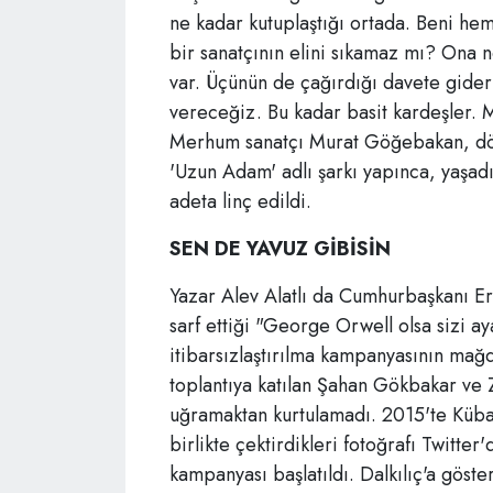
ne kadar kutuplaştığı ortada. Beni hem
bir sanatçının elini sıkamaz mı? Ona
var. Üçünün de çağırdığı davete gideri
vereceğiz. Bu kadar basit kardeşler. M
Merhum sanatçı Murat Göğebakan, dö
'Uzun Adam' adlı şarkı yapınca, yaşadı
adeta linç edildi.
SEN DE YAVUZ GİBİSİN
Yazar Alev Alatlı da Cumhurbaşkanı E
sarf ettiği "George Orwell olsa sizi ay
itibarsızlaştırılma kampanyasının mağ
toplantıya katılan Şahan Gökbakar ve Z
uğramaktan kurtulamadı. 2015'te Küba'
birlikte çektirdikleri fotoğrafı Twitte
kampanyası başlatıldı. Dalkılıç'a göste