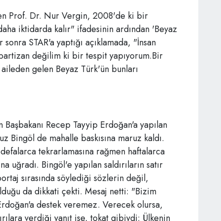
den Prof. Dr. Nur Vergin, 2008'de ki bir
 daha iktidarda kalır" ifadesinin ardından 'Beyaz
ar sonra STAR'a yaptığı açıklamada, "İnsan
artizan değilim ki bir tespit yapıyorum.Bir
r aileden gelen Beyaz Türk'ün bunları
in Başbakanı Recep Tayyip Erdoğan'a yapılan
vuz Bingöl de mahalle baskısına maruz kaldı.
i defalarca tekrarlamasına rağmen haftalarca
na uğradı. Bingöl'e yapılan saldırıların satır
rtaj sırasında söylediği sözlerin değil,
duğu da dikkati çekti. Mesaj netti: "Bizim
Erdoğan'a destek veremez. Verecek olursa,
rılara verdiği yanıt ise, tokat gibiydi: Ülkenin