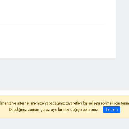
ydınlatma Metni
Reklam
Haber Gönder
lmeniz ve internet sitemize yapacağınız ziyaretleri kişiselleştirebilmek için ta
Dilediğiniz zaman çerez ayarlarınızı değiştirebilirsiniz.
Tamam