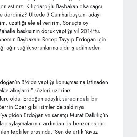
en astınız. Kılıçdaroğlu Başbakan olsa sağcı
 ne derdiniz? Ülkede 3 Cumhurbaşkanı adayı
m, uzattığı ele el veririm. Sonuçta oy
ahalle baskısının doruk yaptığı yıl 2014'tü.
nemin Başbakanı Recep Tayyip Erdoğan için
ğı ağır sağlık sorunlarına aldırış edilmeden
rdoğan'ın BM'de yaptığı konuşmasına istinaden
akta alkışlardı" sözleri üzerine
duru oldu. Erdoğan adaylık sürecindeki bir
errin Özer gibi isimler de saldırıya
ya giden Erdoğan ve sanatçı Murat Dalkılıç'ın
r'da paylaşmalarının ardından da benzer saldırı
rilen tepkiler arasında,"Sen de artık Yavuz