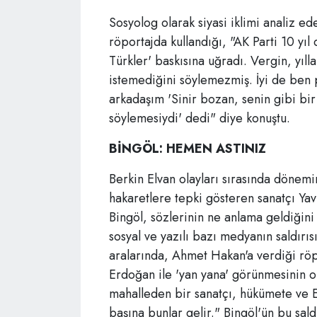
Sosyolog olarak siyasi iklimi analiz e
röportajda kullandığı, "AK Parti 10 yıl
Türkler' baskısına uğradı. Vergin, yıll
istemediğini söylemezmiş. İyi de ben p
arkadaşım 'Sinir bozan, senin gibi bi
söylemesiydi' dedi" diye konuştu.
BİNGÖL: HEMEN ASTINIZ
Berkin Elvan olayları sırasında dönem
hakaretlere tepki gösteren sanatçı Ya
Bingöl, sözlerinin ne anlama geldiğin
sosyal ve yazılı bazı medyanın saldırısı
aralarında, Ahmet Hakan'a verdiği röpo
Erdoğan ile 'yan yana' görünmesinin ol
mahalleden bir sanatçı, hükümete ve 
başına bunlar gelir." Bingöl'ün bu saldı