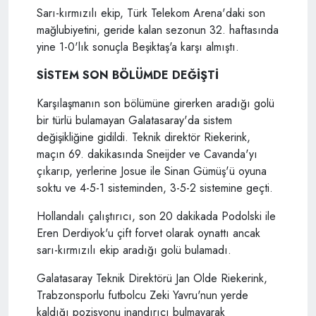
Sarı-kırmızılı ekip, Türk Telekom Arena'daki son
mağlubiyetini, geride kalan sezonun 32. haftasında
yine 1-0'lık sonuçla Beşiktaş'a karşı almıştı.
SİSTEM SON BÖLÜMDE DEĞİŞTİ
Karşılaşmanın son bölümüne girerken aradığı golü
bir türlü bulamayan Galatasaray'da sistem
değişikliğine gidildi. Teknik direktör Riekerink,
maçın 69. dakikasında Sneijder ve Cavanda'yı
çıkarıp, yerlerine Josue ile Sinan Gümüş'ü oyuna
soktu ve 4-5-1 sisteminden, 3-5-2 sistemine geçti.
Hollandalı çalıştırıcı, son 20 dakikada Podolski ile
Eren Derdiyok'u çift forvet olarak oynattı ancak
sarı-kırmızılı ekip aradığı golü bulamadı.
Galatasaray Teknik Direktörü Jan Olde Riekerink,
Trabzonsporlu futbolcu Zeki Yavru'nun yerde
kaldığı pozisyonu inandırıcı bulmayarak