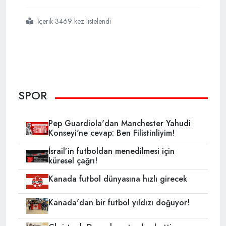
İçerik 3469 kez listelendi
#galatasaray
#
SPOR
Pep Guardiola'dan Manchester Yahudi
Konseyi'ne cevap: Ben Filistinliyim!
İsrail’in futboldan menedilmesi için
küresel çağrı!
Kanada futbol dünyasına hızlı girecek
Kanada'dan bir futbol yıldızı doğuyor!