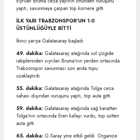
sıyrılan Bruma ceza yayının önünden vuruşunu
yaptı, savunmaya çarpan top kornere gitti.
İLK YARI TRABZONSPOR'UN 1-0
ÜSTÜNLÜĞÜYLE BİTTİ
İkinci yarıya Galatasaray başladı.
49. dakika:
Galatasaray atağında sol çizgide
rakiplerinden sıyrılan Bruma'nın yerden ortasında
Trabzonspor savunması son anda topu
uzaklaştırdı.
55. dakika:
Galatasaray atağında Tolga ceza
sahası dışından vuruşunu yaptı, top auta gitti.
59. dakika:
Galatasaray atağında sağ kanattan
Tolga'nın ortasında Eren kafayı vurdu, top üstten
auta gitti.
65. dakika:
G.Saray yine etkili geldi. Organize