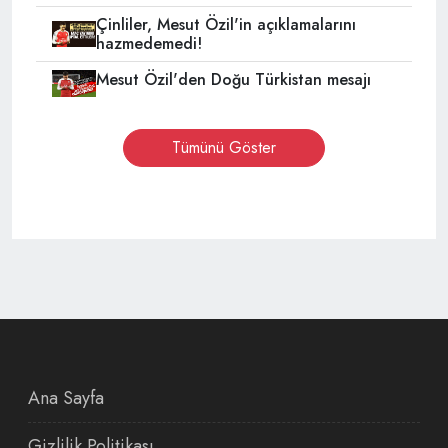
Çinliler, Mesut Özil'in açıklamalarını
hazmedemedi!
Mesut Özil'den Doğu Türkistan mesajı
Tümünü Göster
Ana Sayfa
Gizlilik Politikası