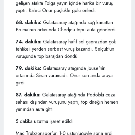
gelişen atakta Tolga yayın içinde harika bir vuruş
yaptı. Kaleci Onur güçlükle golü önledi.
68. dakika:
Galatasaray atağında sağ kanattan
Bruma'nın ortasında Chedjou topu auta gönderdi.
74. dakika:
Galatasaray hafif sol çaprazdan çok
tehlikeli yerden serbest vuruş kazandı. Selçuk'un
vuruşunda top barajdan döndü.
79. dakika:
Galatasaray atağında Jouse'nin
ortasında Sinan vuramadı. Onur son anda araya
girdi.
87. dakika:
Galatasaray atağında Podolski ceza
sahası dışından vuruşunu yaptı, top direğin hemen
yanından auta gitti.
5 dakika uzatma işaret edildi
Maç Trabzonspor'un 1-0 üstünlüğüyle sona erdi.