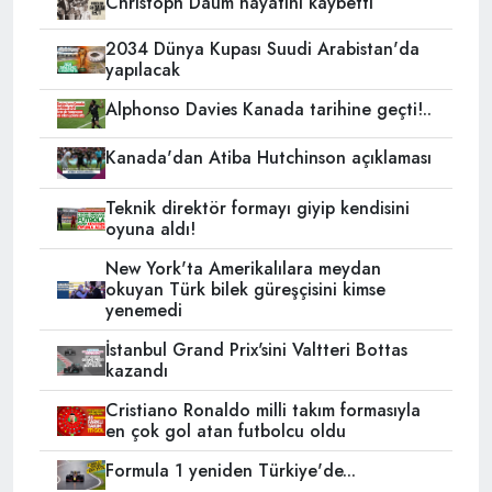
Christoph Daum hayatını kaybetti
2034 Dünya Kupası Suudi Arabistan'da
yapılacak
Alphonso Davies Kanada tarihine geçti!..
Kanada'dan Atiba Hutchinson açıklaması
Teknik direktör formayı giyip kendisini
oyuna aldı!
New York'ta Amerikalılara meydan
okuyan Türk bilek güreşçisini kimse
yenemedi
İstanbul Grand Prix'sini Valtteri Bottas
kazandı
Cristiano Ronaldo milli takım formasıyla
en çok gol atan futbolcu oldu
Formula 1 yeniden Türkiye'de...