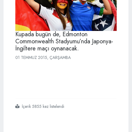
Kupada bugün de, Edmonton
Commonwealth Stadyumu’nda Japonya-
İngiltere maçı oynanacak.
01 TEMMUZ 2015, ÇARŞAMBA
İçerik 5855 kez listelendi
#futbolu
#kadınlar
#da
#oynarmış