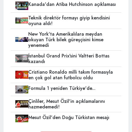
Kanada'dan Atiba Hutchinson açıklaması
Teknik direktör formayı giyip kendisini
oyuna aldı!
New York'ta Amerikalılara meydan
okuyan Türk bilek güreşçisini kimse
yenemedi
İstanbul Grand Prix'sini Valtteri Bottas
kazandı
Cristiano Ronaldo milli takım formasıyla
en çok gol atan futbolcu oldu
Formula 1 yeniden Türkiye'de...
Çinliler, Mesut Özil'in açıklamalarını
hazmedemedi!
Mesut Özil'den Doğu Türkistan mesajı