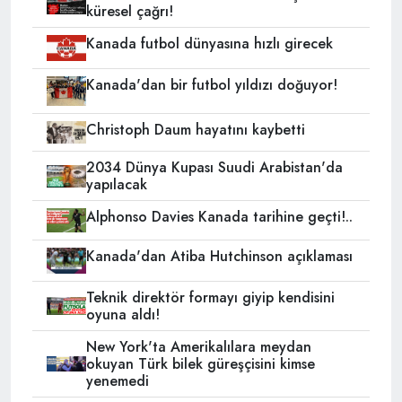
küresel çağrı!
Kanada futbol dünyasına hızlı girecek
Kanada'dan bir futbol yıldızı doğuyor!
Christoph Daum hayatını kaybetti
2034 Dünya Kupası Suudi Arabistan'da
yapılacak
Alphonso Davies Kanada tarihine geçti!..
Kanada'dan Atiba Hutchinson açıklaması
Teknik direktör formayı giyip kendisini
oyuna aldı!
New York'ta Amerikalılara meydan
okuyan Türk bilek güreşçisini kimse
yenemedi