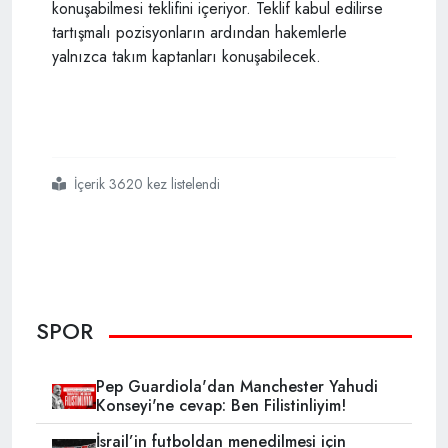
konuşabilmesi teklifini içeriyor. Teklif kabul edilirse
tartışmalı pozisyonların ardından hakemlerle
yalnızca takım kaptanları konuşabilecek.
İçerik 3620 kez listelendi
#fıfa
#sarı kart
#uluslararası futbol birliği kurulu
#
SPOR
Pep Guardiola'dan Manchester Yahudi
Konseyi'ne cevap: Ben Filistinliyim!
İsrail’in futboldan menedilmesi için