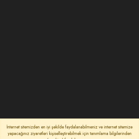
İnternet sitemizden en iyi şekilde faydalanabilmeniz ve internet sitemize
yapacağınız ziyaretleri kişiselleştirebilmek için tanımlama bilgilerinden