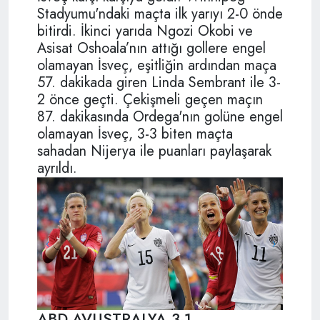
Stadyumu'ndaki maçta ilk yarıyı 2-0 önde
bitirdi. İkinci yarıda Ngozi Okobi ve
Asisat Oshoala’nın attığı gollere engel
olamayan İsveç, eşitliğin ardından maça
57. dakikada giren Linda Sembrant ile 3-
2 önce geçti. Çekişmeli geçen maçın
87. dakikasında Ordega'nın golüne engel
olamayan İsveç, 3-3 biten maçta
sahadan Nijerya ile puanları paylaşarak
ayrıldı.
ABD-AVUSTRALYA 3-1