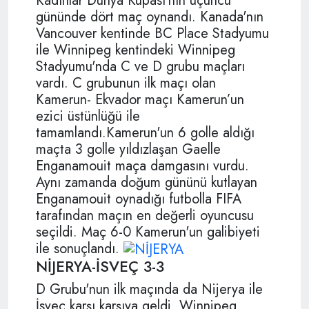
Kadınlar Dünya Kupası'nın üçüncü
gününde dört maç oynandı. Kanada'nın
Vancouver kentinde BC Place Stadyumu
ile Winnipeg kentindeki Winnipeg
Stadyumu'nda C ve D grubu maçları
vardı. C grubunun ilk maçı olan
Kamerun- Ekvador maçı Kamerun’un
ezici üstünlüğü ile
tamamlandı.Kamerun'un 6 golle aldığı
maçta 3 golle yıldızlaşan Gaelle
Enganamouit maça damgasını vurdu.
Aynı zamanda doğum gününü kutlayan
Enganamouit oynadığı futbolla FIFA
tarafından maçın en değerli oyuncusu
seçildi. Maç 6-0 Kamerun'un galibiyeti
ile sonuçlandı.
NİJERYA-İSVEÇ 3-3
D Grubu'nun ilk maçında da Nijerya ile
İsveç karşı karşıya geldi. Winnipeg