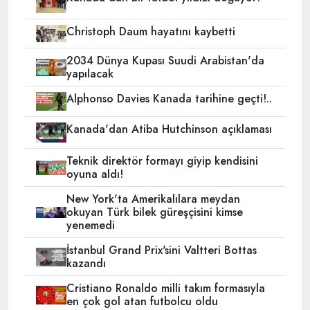
Christoph Daum hayatını kaybetti
2034 Dünya Kupası Suudi Arabistan'da
yapılacak
Alphonso Davies Kanada tarihine geçti!..
Kanada'dan Atiba Hutchinson açıklaması
Teknik direktör formayı giyip kendisini
oyuna aldı!
New York'ta Amerikalılara meydan
okuyan Türk bilek güreşçisini kimse
yenemedi
İstanbul Grand Prix'sini Valtteri Bottas
kazandı
Cristiano Ronaldo milli takım formasıyla
en çok gol atan futbolcu oldu