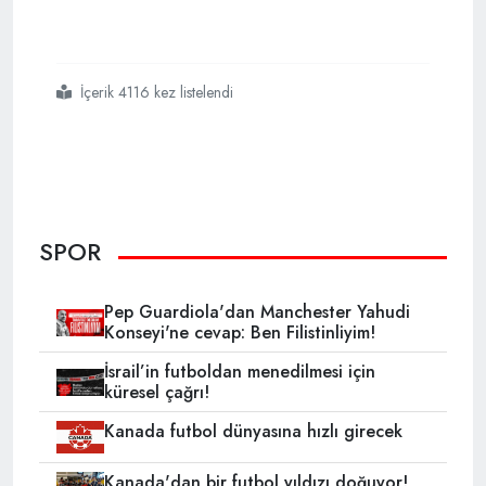
İçerik 4116 kez listelendi
#fıfa
#kadınlar
#dünya
#kupasında
#gün
SPOR
Pep Guardiola'dan Manchester Yahudi
Konseyi'ne cevap: Ben Filistinliyim!
İsrail’in futboldan menedilmesi için
küresel çağrı!
Kanada futbol dünyasına hızlı girecek
Kanada'dan bir futbol yıldızı doğuyor!