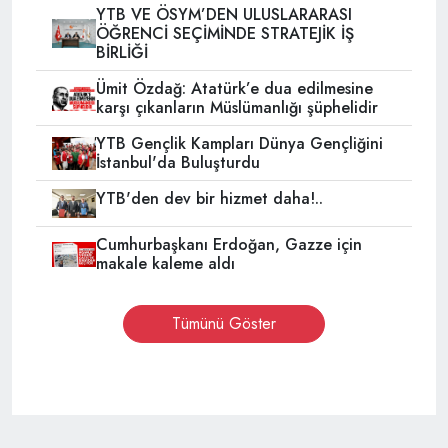
YTB VE ÖSYM’DEN ULUSLARARASI
ÖĞRENCİ SEÇİMİNDE STRATEJİK İŞ
BİRLİĞİ
Ümit Özdağ: Atatürk’e dua edilmesine
karşı çıkanların Müslümanlığı şüphelidir
YTB Gençlik Kampları Dünya Gençliğini
İstanbul'da Buluşturdu
YTB'den dev bir hizmet daha!..
Cumhurbaşkanı Erdoğan, Gazze için
makale kaleme aldı
Tümünü Göster