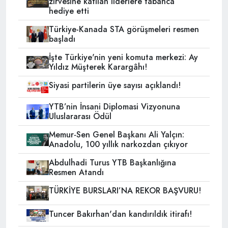
zirvesine katılan liderlere tabanca
hediye etti
Türkiye-Kanada STA görüşmeleri resmen
başladı
İşte Türkiye'nin yeni komuta merkezi: Ay
Yıldız Müşterek Karargâhı!
Siyasi partilerin üye sayısı açıklandı!
YTB’nin İnsani Diplomasi Vizyonuna
Uluslararası Ödül
Memur-Sen Genel Başkanı Ali Yalçın:
Anadolu, 100 yıllık narkozdan çıkıyor
Abdulhadi Turus YTB Başkanlığına
Resmen Atandı
TÜRKİYE BURSLARI’NA REKOR BAŞVURU!
Tuncer Bakırhan'dan kandırıldık itirafı!