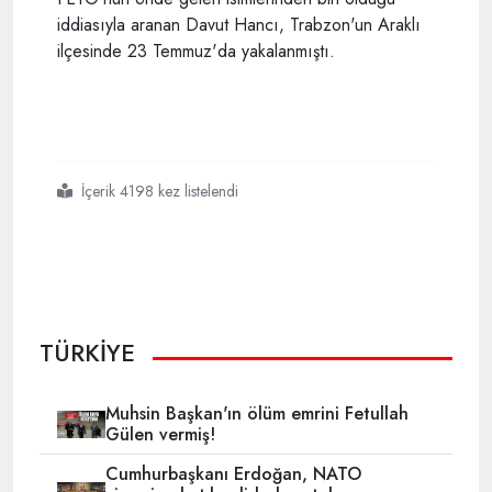
iddiasıyla aranan Davut Hancı, Trabzon'un Araklı
ilçesinde 23 Temmuz'da yakalanmıştı.
İçerik 4198 kez listelendi
#fetö
#eski calgary imamı
#davut hancı
TÜRKİYE
Muhsin Başkan'ın ölüm emrini Fetullah
Gülen vermiş!
Cumhurbaşkanı Erdoğan, NATO