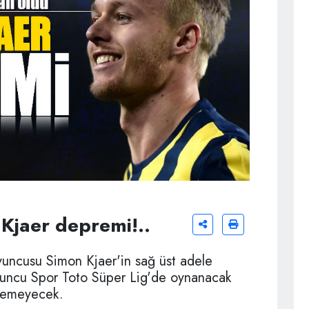
Kjaer depremi!..
yuncusu Simon Kjaer'in sağ üst adele
z oyuncu Spor Toto Süper Lig'de oynanacak
yemeyecek.