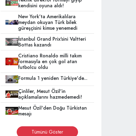
kendisini oyuna aldı!
New York'ta Amerikalılara
meydan okuyan Türk bilek
güreşçisini kimse yenemedi
İstanbul Grand Prix'sini Valtteri
Bottas kazandı
Cristiano Ronaldo milli takım
formasıyla en çok gol atan
futbolcu oldu
Formula 1 yeniden Türkiye'de...
Çinliler, Mesut Özil'in
açıklamalarını hazmedemedi!
Mesut Özil'den Doğu Türkistan
mesajı
Tümünü Göster