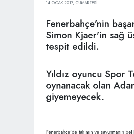
14 OCAK 2017, CUMARTESI
Fenerbahçe'nin başa
Simon Kjaer'in sağ üs
tespit edildi.
Yıldız oyuncu Spor T
oynanacak olan Ada
giyemeyecek.
Fenerbahçe'de takımın ve savunmanın bel k