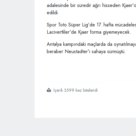
adalesinde bir süredir ağrı hisseden Kjaer'
edildi.
Spor Toto Süper Lig'de 17. hafta mücadeles
Lacivertliler'de Kjaer forma giyemeyecek.
Antalya kampındaki maçlarda da oynatılmayan
beraber Neustadter'i sahaya sürmüştü.
İçerik 3599 kez listelendi
#fenerbahçe
#simon kjaer
#sakatlık