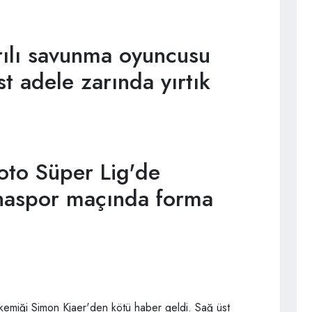
rılı savunma oyuncusu
t adele zarında yırtık
oto Süper Lig'de
naspor maçında forma
emiği Simon Kjaer'den kötü haber geldi. Sağ üst