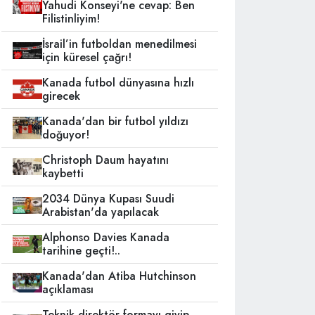
Yahudi Konseyi'ne cevap: Ben
Filistinliyim!
İsrail’in futboldan menedilmesi
için küresel çağrı!
Kanada futbol dünyasına hızlı
girecek
Kanada'dan bir futbol yıldızı
doğuyor!
Christoph Daum hayatını
kaybetti
2034 Dünya Kupası Suudi
Arabistan'da yapılacak
Alphonso Davies Kanada
tarihine geçti!..
Kanada'dan Atiba Hutchinson
açıklaması
Teknik direktör formayı giyip