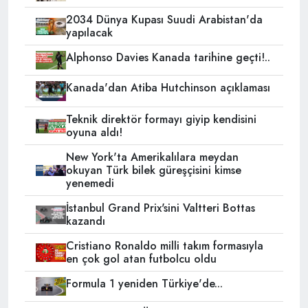
2034 Dünya Kupası Suudi Arabistan'da
yapılacak
Alphonso Davies Kanada tarihine geçti!..
Kanada'dan Atiba Hutchinson açıklaması
Teknik direktör formayı giyip kendisini
oyuna aldı!
New York'ta Amerikalılara meydan
okuyan Türk bilek güreşçisini kimse
yenemedi
İstanbul Grand Prix'sini Valtteri Bottas
kazandı
Cristiano Ronaldo milli takım formasıyla
en çok gol atan futbolcu oldu
Formula 1 yeniden Türkiye'de...