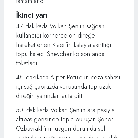
tamamlandı.
İkinci yarı
47. dakikada Volkan Şen'in sağdan
kullandığı kornerde ön direğe
hareketlenen Kjaer'in kafayla aşırttığı
topu kaleci Shevchenko son anda
tokatladı.
48. dakikada Alper Potuk'un ceza sahası
içi sağ çaprazda vuruşunda top uzak
direğin yanından auta gitti.
50. dakikada Volkan Şen'in ara pasıyla
altıpas gerisinde topla buluşan Şener
Özbayraklı'nın uygun durumda sol
ayağıyla yaptığı vuruşta, meşin yuvarlak