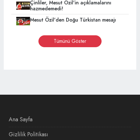
Çinliler, Mesut Özil'in açıklamalarını
hazmedemedi!
Mesut Özil'den Doğu Türkistan mesajı
Tümünü Göster
Ana Sayfa
Gizlilik Politikası