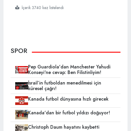
İçerik 3740 kez listelendi
#fenerbahçe
#uefa avrupa ligi a grubu
#5
#
#ukrayna temsilcisi zorya
SPOR
Pep Guardiola'dan Manchester Yahudi
Konseyi'ne cevap: Ben Filistinliyim!
İsrail’in futboldan menedilmesi için
küresel çağrı!
Kanada futbol dünyasına hızlı girecek
Kanada'dan bir futbol yıldızı doğuyor!
Christoph Daum hayatını kaybetti