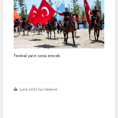
Festival yarın sona erecek.
İçerik 4442 kez listelendi
#etnospor
#kültür
#festivalinden
#renkli
#görüntüler