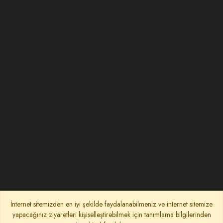
İnternet sitemizden en iyi şekilde faydalanabilmeniz ve internet sitemize
yapacağınız ziyaretleri kişiselleştirebilmek için tanımlama bilgilerinden