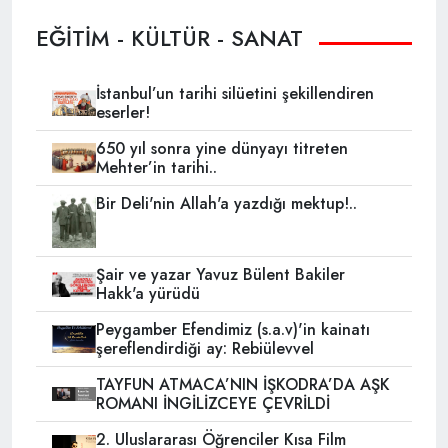
EĞİTİM - KÜLTÜR - SANAT
İstanbul’un tarihi silüetini şekillendiren
eserler!
650 yıl sonra yine dünyayı titreten
Mehter’in tarihi..
Bir Deli'nin Allah'a yazdığı mektup!..
Şair ve yazar Yavuz Bülent Bakiler
Hakk'a yürüdü
Peygamber Efendimiz (s.a.v)'in kainatı
şereflendirdiği ay: Rebiülevvel
TAYFUN ATMACA’NIN İŞKODRA’DA AŞK
ROMANI İNGİLİZCEYE ÇEVRİLDİ
2. Uluslararası Öğrenciler Kısa Film