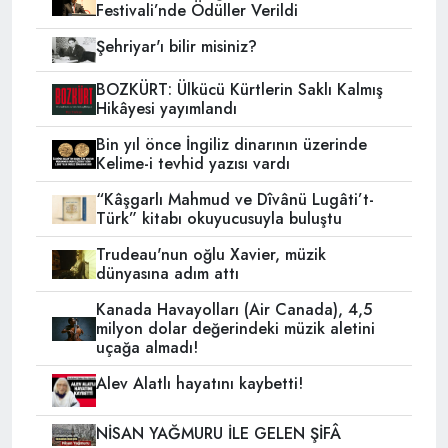
Festivali’nde Ödüller Verildi
Şehriyar'ı bilir misiniz?
BOZKÜRT: Ülkücü Kürtlerin Saklı Kalmış
Hikâyesi yayımlandı
Bin yıl önce İngiliz dinarının üzerinde
Kelime-i tevhid yazısı vardı
“Kâşgarlı Mahmud ve Dîvânü Lugâti’t-
Türk” kitabı okuyucusuyla buluştu
Trudeau'nun oğlu Xavier, müzik
dünyasına adım attı
Kanada Havayolları (Air Canada), 4,5
milyon dolar değerindeki müzik aletini
uçağa almadı!
Alev Alatlı hayatını kaybetti!
NİSAN YAĞMURU İLE GELEN ŞİFÂ