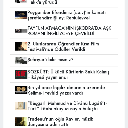
Hakk'a yürüdü
Peygamber Efendimiz (s.a.v)'in kainatı
şereflendirdiği ay: Rebiülevvel
TAYFUN ATMACA’NIN İŞKODRA’DA AŞK
ROMANI İNGİLİZCEYE ÇEVRİLDİ
2. Uluslararası Öğrenciler Kısa Film
Festivali’nde Ödüller Verildi
Şehriyar'ı bilir misiniz?
BOZKÜRT: Ülkücü Kürtlerin Saklı Kalmış
Hikâyesi yayımlandı
Bin yıl önce İngiliz dinarının üzerinde
Kelime-i tevhid yazısı vardı
“Kâşgarlı Mahmud ve Dîvânü Lugâti’t-
Türk” kitabı okuyucusuyla buluştu
Trudeau'nun oğlu Xavier, müzik
dünyasına adım attı