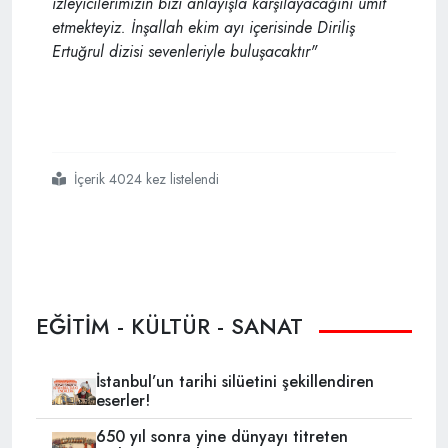
izleyicilerimizin bizi anlayışla karşılayacağını ümit
etmekteyiz. İnşallah ekim ayı içerisinde Diriliş
Ertuğrul dizisi sevenleriyle buluşacaktır"
İçerik 4024 kez listelendi
#diriliş ertuğrul
#3
#
EĞİTİM - KÜLTÜR - SANAT
İstanbul’un tarihi silüetini şekillendiren
eserler!
650 yıl sonra yine dünyayı titreten