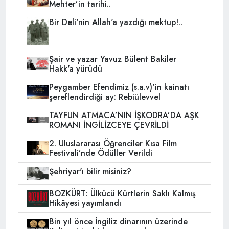
Mehter’in tarihi..
Bir Deli'nin Allah'a yazdığı mektup!..
Şair ve yazar Yavuz Bülent Bakiler
Hakk'a yürüdü
Peygamber Efendimiz (s.a.v)'in kainatı
şereflendirdiği ay: Rebiülevvel
TAYFUN ATMACA’NIN İŞKODRA’DA AŞK
ROMANI İNGİLİZCEYE ÇEVRİLDİ
2. Uluslararası Öğrenciler Kısa Film
Festivali’nde Ödüller Verildi
Şehriyar'ı bilir misiniz?
BOZKÜRT: Ülkücü Kürtlerin Saklı Kalmış
Hikâyesi yayımlandı
Bin yıl önce İngiliz dinarının üzerinde