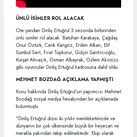
ÜNLÜ İSİMLER ROL ALACAK
Öte yandan Diriliş Ertuğrul 3.sezonda birbirinden
ünlü isimler rol alacak. Batuhan Karakaya, Çağdaş
Onur Öztürk, Cenk Kangöz, Erden Alkan, Elif
Sümbül Sert, Fırat Topkorur, Gülçin Santırcıoğlu,
Kürşat Alnıaçık, Osman Albayrak, Özlem Akınözü
gibi oyuncular Diriliş Ertuğrul kadrosuna dahil oldu.
MEHMET BOZDAĞ AÇIKLAMA YAPMIŞTI
Konu hakkında Diriliş Ertuğrul'un yapımcısı Mehmet
Bozdağ sosyal medya hesabından bir açıklamada
bulunmuştu.
"Diriliş Ertuğrul dizisi iki yıldır memleketimizde ve
dünyanın bir çok ülkensinde büyük bir heyecan ve
merakla yakından takip edilmektedir. Ekip olarak