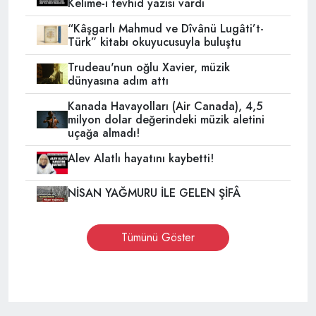
Kelime-i tevhid yazısı vardı
“Kâşgarlı Mahmud ve Dîvânü Lugâti’t-
Türk” kitabı okuyucusuyla buluştu
Trudeau'nun oğlu Xavier, müzik
dünyasına adım attı
Kanada Havayolları (Air Canada), 4,5
milyon dolar değerindeki müzik aletini
uçağa almadı!
Alev Alatlı hayatını kaybetti!
NİSAN YAĞMURU İLE GELEN ŞİFÂ
Tümünü Göster