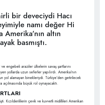
rli bir deveciydi Hacı
deyimiyle namı değer Hi
a Amerika’nın altın
ayak basmıştı.
r ve engebeli araziler ülkelerin savaş şartlarını
en yollarda uzun seferler yapılırdı. Amerika’nın
un yol alamayan binekleriydi. Türkiye’den getirilecek
ıya açılmasında büyük rol oynayacaktı.
RTLARI
ti. Kızılderililerin çevik ve kuvvetli midillileri Amerikan