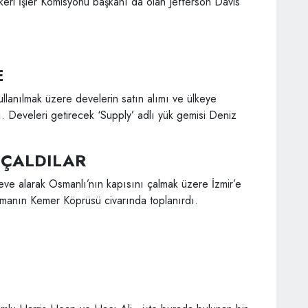
eri İşler Komisyonu başkanı da olan Jefferson Davis
E
kullanılmak üzere develerin satın alımı ve ülkeye
dı. Develeri getirecek ‘Supply’ adlı yük gemisi Deniz
 ÇALDILAR
 deve alarak Osmanlı’nın kapısını çalmak üzere İzmir’e
zamanın Kemer Köprüsü civarında toplanırdı.