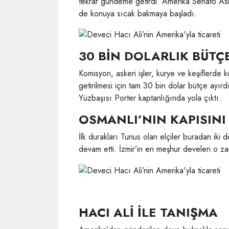
tekrar gündeme getirdi. Amerika Senato Ask
de konuya sıcak bakmaya başladı.
30 BİN DOLARLIK BÜTÇ
Komisyon, askeri işler, kurye ve keşiflerde 
getirilmesi için tam 30 bin dolar bütçe ayır
Yüzbaşısı Porter kaptanlığında yola çıktı.
OSMANLI’NIN KAPISINI
İlk durakları Tunus olan elçiler buradan iki
devam etti. İzmir’in en meşhur develeri o 
HACI ALİ İLE TANIŞMA