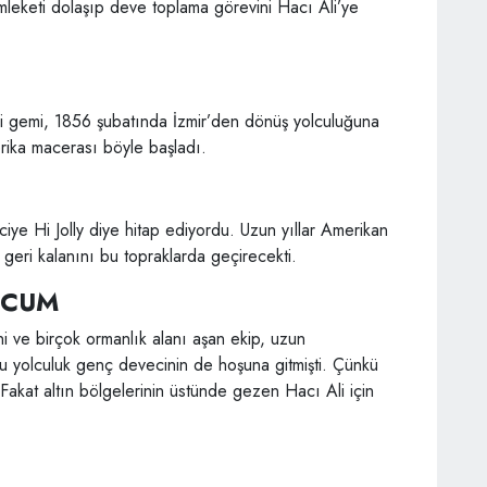
mleketi dolaşıp deve toplama görevini Hacı Ali’ye
mli gemi, 1856 şubatında İzmir’den dönüş yolculuğuna
rika macerası böyle başladı.
iye Hi Jolly diye hitap ediyordu. Uzun yıllar Amerikan
geri kalanını bu topraklarda geçirecekti.
ÜCUM
ni ve birçok ormanlık alanı aşan ekip, uzun
 Bu yolculuk genç devecinin de hoşuna gitmişti. Çünkü
Fakat altın bölgelerinin üstünde gezen Hacı Ali için