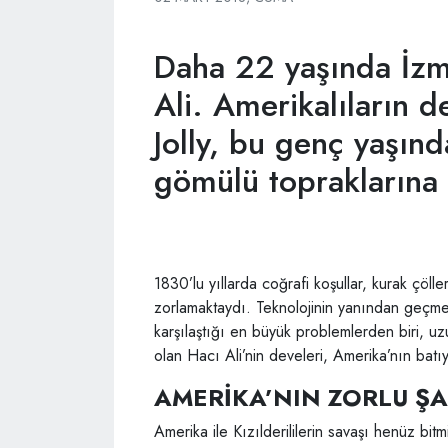
Daha 22 yaşında İzmi
Ali. Amerikalıların 
Jolly, bu genç yaşınd
gömülü topraklarına 
1830’lu yıllarda coğrafi koşullar, kurak çölle
zorlamaktaydı. Teknolojinin yanından geçmey
karşılaştığı en büyük problemlerden biri, uz
olan Hacı Ali’nin develeri, Amerika’nın bat
AMERİKA’NIN ZORLU ŞA
Amerika ile Kızılderililerin savaşı henüz bitmiş