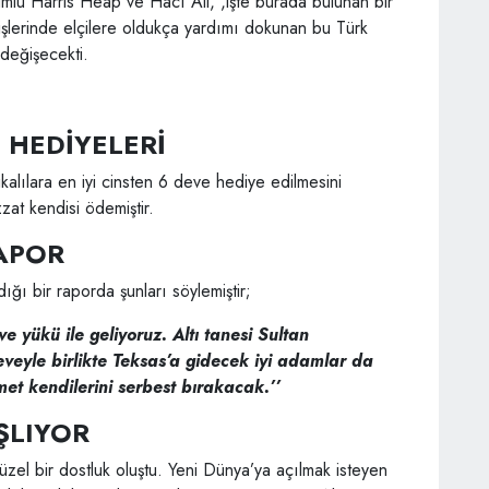
lu Harris Heap ve Hacı Ali, ,işte burada bulunan bir
şlerinde elçilere oldukça yardımı dokunan bu Türk
 değişecekti.
 HEDİYELERİ
lılara en iyi cinsten 6 deve hediye edilmesini
zat kendisi ödemiştir.
APOR
ğı bir raporda şunları söylemiştir;
e yükü ile geliyoruz. Altı tanesi Sultan
eyle birlikte Teksas’a gidecek iyi adamlar da
met kendilerini serbest bırakacak.’’
ŞLIYOR
üzel bir dostluk oluştu. Yeni Dünya’ya açılmak isteyen