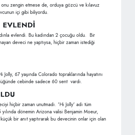
eri onu zengin etmese de, orduya gözcü ve kılavuz
cunun içi gibi biliyordu.
E EVLENDİ
adınla evlendi. Bu kadından 2 çocuğu oldu. Bir
mayan deveci ne yaptıysa, hiçbir zaman istediği
Jolly, 67 yaşında Colorado topraklarında hayatını
öldüğünde cebinde sadece 60 sent vardı.
OLDU
eciyi hiçbir zaman unutmadı. 'Hi Jolly' adı tüm
5 yılında dönemin Arizona valisi Benjamin Moeur,
küçük bir anıt yaptırarak bu devecinin onlar için olan