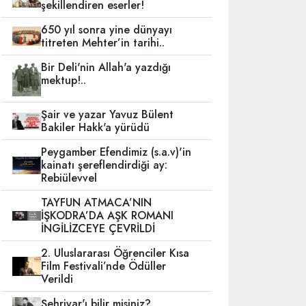
şekillendiren eserler!
650 yıl sonra yine dünyayı
titreten Mehter’in tarihi..
Bir Deli'nin Allah'a yazdığı
mektup!..
Şair ve yazar Yavuz Bülent
Bakiler Hakk'a yürüdü
Peygamber Efendimiz (s.a.v)'in
kainatı şereflendirdiği ay:
Rebiülevvel
TAYFUN ATMACA’NIN
İŞKODRA’DA AŞK ROMANI
İNGİLİZCEYE ÇEVRİLDİ
2. Uluslararası Öğrenciler Kısa
Film Festivali’nde Ödüller
Verildi
Şehriyar'ı bilir misiniz?