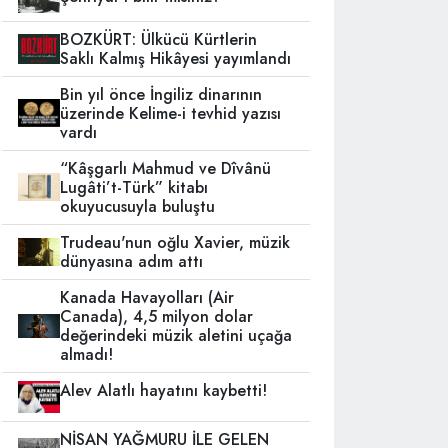
BOZKÜRT: Ülkücü Kürtlerin
Saklı Kalmış Hikâyesi yayımlandı
Bin yıl önce İngiliz dinarının
üzerinde Kelime-i tevhid yazısı
vardı
“Kâşgarlı Mahmud ve Dîvânü
Lugâti’t-Türk” kitabı
okuyucusuyla buluştu
Trudeau'nun oğlu Xavier, müzik
dünyasına adım attı
Kanada Havayolları (Air
Canada), 4,5 milyon dolar
değerindeki müzik aletini uçağa
almadı!
Alev Alatlı hayatını kaybetti!
NİSAN YAĞMURU İLE GELEN