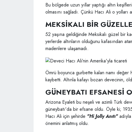
Bu bölgede uzun yıllar yaptığı altın keşifl
olmasını sağladı. Çünkü Hacı Ali o yolları av
MEKSİKALI BİR GÜZELL
52 yaşına geldiğinde Meksikalı güzel bir k
yerlerde altınların olduğunu kafasından ata
madenlere ulaşamadı.
Ömrü boyunca gurbette kalan namı değer Hi 
kaybetti. Altınla kafayı bozan devecinin, 
GÜNEYBATI EFSANESİ 
Arizona Eyaleti bu neşeli ve azimli Türk dev
güneybatı'da bir efsane oldu. Öyle ki; 193
Hacı Ali için şehirde
"Hi Jolly Anıtı"
adıyla 
önemini anlatmış oldu.