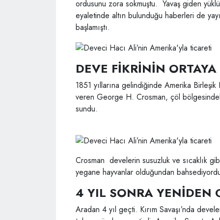
ordusunu zora sokmuştu. Yavaş giden yüklü k
eyaletinde altın bulunduğu haberleri de ya
başlamıştı.
DEVE FİKRİNİN ORTAYA 
1851 yıllarına gelindiğinde Amerika Birleş
veren George H. Crosman, çöl bölgesindeki p
sundu.
Crosman develerin susuzluk ve sıcaklık gibi 
yegane hayvanlar olduğundan bahsediyordu.
4 YIL SONRA YENİDEN
Aradan 4 yıl geçti. Kırım Savaşı’nda deve