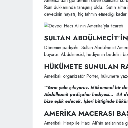
Amerika’dan gönderilen deve bulmakla sorum
Rum dükkanında tanışmış oldu. Satın alma i
devecinin hayatı, hiç tahmin etmediği kadar
SULTAN ABDÜLMECİT’İN
Dönemin padişahı Sultan Abdülmecit Amerika
buyurur. Abdülmecid, hediyenin bedelini biz
HÜKÜMETE SUNULAN R
Amerikalı organizatör Porter, hükümete yazdı
‘’Yarın yola çıkıyoruz. Mükemmel bir dev
Abdülhamit padişahın hediyesi… 44 dev
bize eşlik edecek. İşleri bittiğinde hükü
AMERİKA MACERASI BA
Amerikalı Heap ile Hacı Ali’nin aralarında g